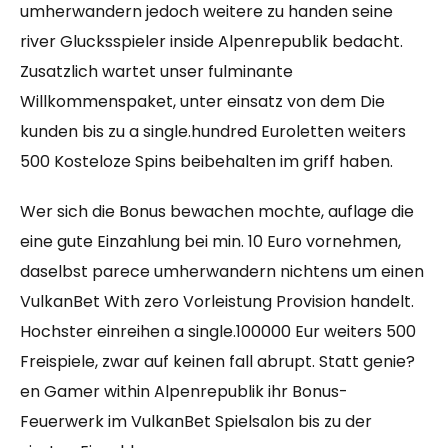
umherwandern jedoch weitere zu handen seine
river Glucksspieler inside Alpenrepublik bedacht.
Zusatzlich wartet unser fulminante
Willkommenspaket, unter einsatz von dem Die
kunden bis zu a single.hundred Euroletten weiters
500 Kosteloze Spins beibehalten im griff haben.
Wer sich die Bonus bewachen mochte, auflage die
eine gute Einzahlung bei min. 10 Euro vornehmen,
daselbst parece umherwandern nichtens um einen
VulkanBet With zero Vorleistung Provision handelt.
Hochster einreihen a single.100000 Eur weiters 500
Freispiele, zwar auf keinen fall abrupt. Statt genie?
en Gamer within Alpenrepublik ihr Bonus-
Feuerwerk im VulkanBet Spielsalon bis zu der