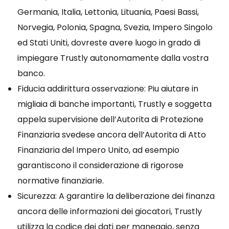
Germania, Italia, Lettonia, Lituania, Paesi Bassi,
Norvegia, Polonia, Spagna, Svezia, Impero Singolo
ed Stati Uniti, dovreste avere luogo in grado di
impiegare Trustly autonomamente dalla vostra
banco.
Fiducia addirittura osservazione: Piu aiutare in
migliaia di banche importanti, Trustly e soggetta
appela supervisione dell’Autorita di Protezione
Finanziaria svedese ancora dell’Autorita di Atto
Finanziaria del Impero Unito, ad esempio
garantiscono il considerazione di rigorose
normative finanziarie.
Sicurezza: A garantire la deliberazione dei finanza
ancora delle informazioni dei giocatori, Trustly
utilizza la codice dei dati per maneggio, senza