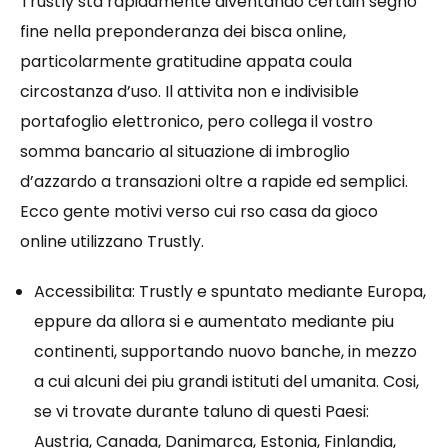
Trustly sta rapidamente diventando certain segno
fine nella preponderanza dei bisca online,
particolarmente gratitudine appata coula
circostanza d’uso. Il attivita non e indivisible
portafoglio elettronico, pero collega il vostro
somma bancario al situazione di imbroglio
d’azzardo a transazioni oltre a rapide ed semplici.
Ecco gente motivi verso cui rso casa da gioco
online utilizzano Trustly.
Accessibilita: Trustly e spuntato mediante Europa,
eppure da allora si e aumentato mediante piu
continenti, supportando nuovo banche, in mezzo
a cui alcuni dei piu grandi istituti del umanita. Cosi,
se vi trovate durante taluno di questi Paesi:
Austria, Canada, Danimarca, Estonia, Finlandia,