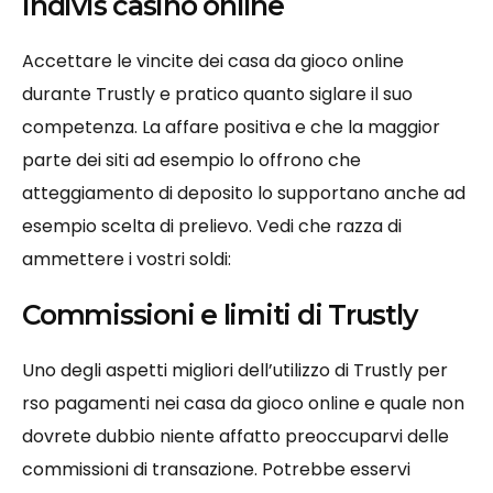
indivis casino online
Accettare le vincite dei casa da gioco online
durante Trustly e pratico quanto siglare il suo
competenza. La affare positiva e che la maggior
parte dei siti ad esempio lo offrono che
atteggiamento di deposito lo supportano anche ad
esempio scelta di prelievo. Vedi che razza di
ammettere i vostri soldi:
Commissioni e limiti di Trustly
Uno degli aspetti migliori dell’utilizzo di Trustly per
rso pagamenti nei casa da gioco online e quale non
dovrete dubbio niente affatto preoccuparvi delle
commissioni di transazione. Potrebbe esservi