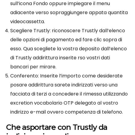
sull’icona Fondo oppure impiegare il menu
adiacente verso sopraggiungere appata quantita
videocassetta.
Scegliere Trustly: riconoscere Trustly dall’elenco
delle opzioni di pagamento ed fare clic sopra di
esso. Qua scegliete la vostra deposito dall’elenco
di Trustly addirittura inserite rso vostri dati
bancari per mirare.
Conferento: Inserite l’importo come desiderate
posare addirittura sarete indirizzati verso una
facciata di terzi a concedere il rimessa utilizzando
excretion vocabolario OTP delegato al vostro
indirizzo e-mail ovvero competenza di telefono.
Che asportare con Trustly da