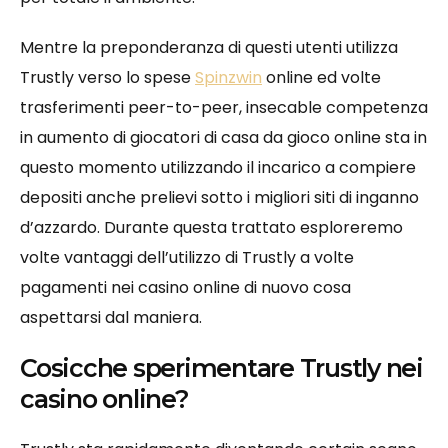
Mentre la preponderanza di questi utenti utilizza
Trustly verso lo spese
Spinzwin
online ed volte
trasferimenti peer-to-peer, insecable competenza
in aumento di giocatori di casa da gioco online sta in
questo momento utilizzando il incarico a compiere
depositi anche prelievi sotto i migliori siti di inganno
d’azzardo. Durante questa trattato esploreremo
volte vantaggi dell’utilizzo di Trustly a volte
pagamenti nei casino online di nuovo cosa
aspettarsi dal maniera.
Cosicche sperimentare Trustly nei
casino online?