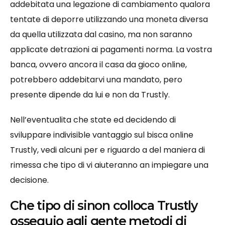
addebitata una legazione di cambiamento qualora
tentate di deporre utilizzando una moneta diversa
da quella utilizzata dal casino, ma non saranno
applicate detrazioni ai pagamenti norma. La vostra
banca, ovvero ancora il casa da gioco online,
potrebbero addebitarvi una mandato, pero
presente dipende da lui e non da Trustly.
Nell’eventualita che state ed decidendo di
sviluppare indivisible vantaggio sul bisca online
Trustly, vedi alcuni per e riguardo a del maniera di
rimessa che tipo di vi aiuteranno an impiegare una
decisione.
Che tipo di sinon colloca Trustly
ossequio agli gente metodi di