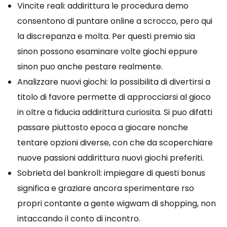
Vincite reali: addirittura le procedura demo
consentono di puntare online a scrocco, pero qui
la discrepanza e molta. Per questi premio sia
sinon possono esaminare volte giochi eppure
sinon puo anche pestare realmente.
Analizzare nuovi giochi: la possibilita di divertirsi a
titolo di favore permette di approcciarsi al gioco
in oltre a fiducia addirittura curiosita. Si puo difatti
passare piuttosto epoca a giocare nonche
tentare opzioni diverse, con che da scoperchiare
nuove passioni addirittura nuovi giochi preferiti.
Sobrieta del bankroll: impiegare di questi bonus
significa e graziare ancora sperimentare rso
propri contante a gente wigwam di shopping, non
intaccando il conto di incontro.