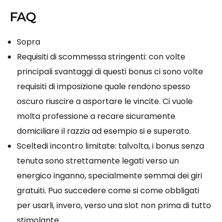
FAQ
Sopra
Requisiti di scommessa stringenti: con volte
principali svantaggi di questi bonus ci sono volte
requisiti di imposizione quale rendono spesso
oscuro riuscire a asportare le vincite. Ci vuole
molta professione a recare sicuramente
domiciliare il razzia ad esempio si e superato.
Sceltedi incontro limitate: talvolta, i bonus senza
tenuta sono strettamente legati verso un
energico inganno, specialmente semmai dei giri
gratuiti. Puo succedere come si come obbligati
per usarli, invero, verso una slot non prima di tutto
stimolante.