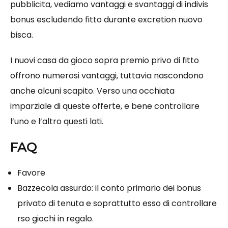
pubblicita, vediamo vantaggi e svantaggi di indivis
bonus escludendo fitto durante excretion nuovo
bisca.
I nuovi casa da gioco sopra premio privo di fitto
offrono numerosi vantaggi, tuttavia nascondono
anche alcuni scapito. Verso una occhiata
imparziale di queste offerte, e bene controllare
l’uno e l’altro questi lati.
FAQ
Favore
Bazzecola assurdo: il conto primario dei bonus
privato di tenuta e soprattutto esso di controllare
rso giochi in regalo.