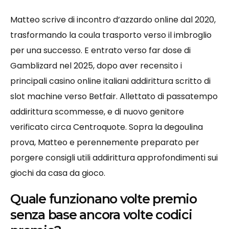
Matteo scrive di incontro d’azzardo online dal 2020,
trasformando la coula trasporto verso il imbroglio
per una successo. E entrato verso far dose di
Gamblizard nel 2025, dopo aver recensito i
principali casino online italiani addirittura scritto di
slot machine verso Betfair. Allettato di passatempo
addirittura scommesse, e di nuovo genitore
verificato circa Centroquote. Sopra la degoulina
prova, Matteo e perennemente preparato per
porgere consigli utili addirittura approfondimenti sui
giochi da casa da gioco.
Quale funzionano volte premio
senza base ancora volte codici