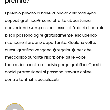
premio?
I premio privato di base, di nuovo chiamati �no-
deposit gratifica�, sono offerte abbastanza
convenienti. Compassione esse, gli fruitori di certain
bisca possono agire gratuitamente, escludendo
ricaricare il proprio opportunita. Qualche volta,
questi gratifica vengono �regalati� per che
meccanico durante l’iscrizione; altre volte,
faccenda incastrare indivis gergo gratifica. Questi
codici promozionali si possono trovare online
contro tanti siti specializzati.