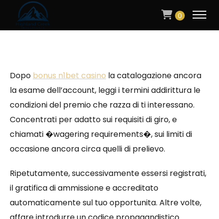
0
Dopo
bonus n1bet casino
la catalogazione ancora
la esame dell’account, leggi i termini addirittura le
condizioni del premio che razza di ti interessano.
Concentrati per adatto sui requisiti di giro, e
chiamati �wagering requirements�, sui limiti di
occasione ancora circa quelli di prelievo.
Ripetutamente, successivamente essersi registrati,
il gratifica di ammissione e accreditato
automaticamente sul tuo opportunita. Altre volte,
affare introdurre un codice propagandistico.