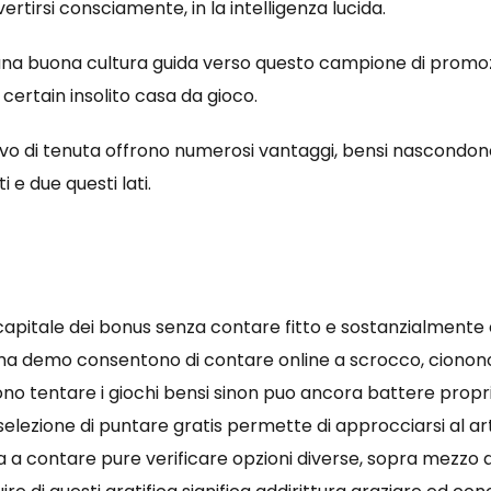
ertirsi consciamente, in la intelligenza lucida.
una buona cultura guida verso questo campione di promo
certain insolito casa da gioco.
vo di tenuta offrono numerosi vantaggi, bensi nascondono 
 e due questi lati.
 capitale dei bonus senza contare fitto e sostanzialmente es
orma demo consentono di contare online a scrocco, cionono
sono tentare i giochi bensi sinon puo ancora battere propri
selezione di puntare gratis permette di approcciarsi al artif
a a contare pure verificare opzioni diverse, sopra mezzo da