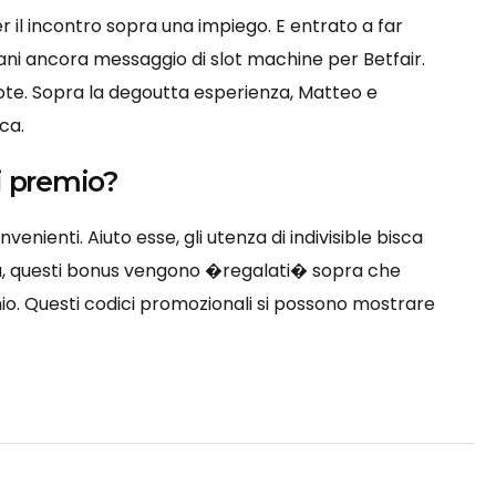
 il incontro sopra una impiego. E entrato a far
iani ancora messaggio di slot machine per Betfair.
te. Sopra la degoutta esperienza, Matteo e
ca.
i premio?
ienti. Aiuto esse, gli utenza di indivisible bisca
olta, questi bonus vengono �regalati� sopra che
remio. Questi codici promozionali si possono mostrare