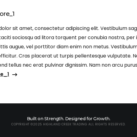
re_1
lor sit amet, consectetur adipiscing elit. Vestibulum sagi
aciti sociosqu ad litora torquent per conubia nostra, per 
ittis augue, vel porttitor diam enim non metus. Vestibulu
ficitur. Cras placerat ut turpis pellentesque vulputate. 
ifend tellus nec erat pulvinar dignissim. Nam non arcu pu
e_1
Built on Strength. Designed for Growth.
COPYRIGHT ©2025 HIGHLAND CREEK TRADING ALL RIGHTS RESERVED.