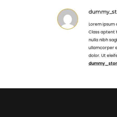
dummy_sto
Lorem ipsum do
Class aptent t
nulla nibh sag
ullamcorper ef
dolor. Ut ele
dummy_stor