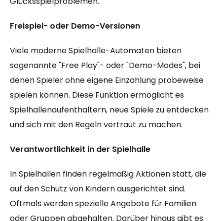
Glücksspielproblemen.
Freispiel- oder Demo-Versionen
Viele moderne Spielhalle-Automaten bieten
sogenannte "Free Play"- oder "Demo-Modes", bei
denen Spieler ohne eigene Einzahlung probeweise
spielen können. Diese Funktion ermöglicht es
Spielhallenaufenthaltern, neue Spiele zu entdecken
und sich mit den Regeln vertraut zu machen.
Verantwortlichkeit in der Spielhalle
In Spielhallen finden regelmäßig Aktionen statt, die
auf den Schutz von Kindern ausgerichtet sind.
Oftmals werden spezielle Angebote für Familien
oder Gruppen abgehalten. Darüber hinaus gibt es