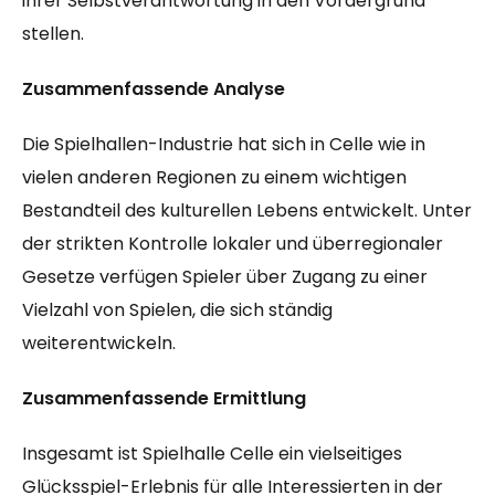
ihrer Selbstverantwortung in den Vordergrund
stellen.
Zusammenfassende Analyse
Die Spielhallen-Industrie hat sich in Celle wie in
vielen anderen Regionen zu einem wichtigen
Bestandteil des kulturellen Lebens entwickelt. Unter
der strikten Kontrolle lokaler und überregionaler
Gesetze verfügen Spieler über Zugang zu einer
Vielzahl von Spielen, die sich ständig
weiterentwickeln.
Zusammenfassende Ermittlung
Insgesamt ist Spielhalle Celle ein vielseitiges
Glücksspiel-Erlebnis für alle Interessierten in der