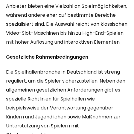
Anbieter bieten eine Vielzahl an Spielmöglichkeiten,
während andere eher auf bestimmte Bereiche
spezialisiert sind. Die Auswahl reicht von klassischen
Video-Slot-Maschinen bis hin zu High-End-Spielen
mit hoher Auflösung und interaktiven Elementen.
Gesetzliche Rahmenbedingungen
Die Spielhallenbranche in Deutschland ist streng
reguliert, um die Spieler sicherzustellen. Neben den
allgemeinen gesetzlichen Anforderungen gibt es
spezielle Richtlinien für Spielhallen wie
beispielsweise der Verantwortung gegenüber
Kindern und Jugendlichen sowie Maßnahmen zur
Unterstützung von Spielern mit