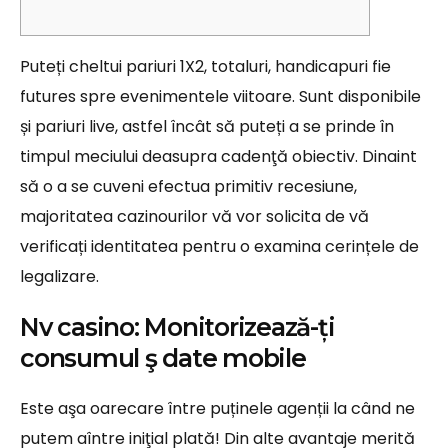
Puteți cheltui pariuri 1X2, totaluri, handicapuri fie
futures spre evenimentele viitoare. Sunt disponibile
și pariuri live, astfel încât să puteți a se prinde în
timpul meciului deasupra cadenţă obiectiv.
Dinaint
să o a se cuveni efectua primitiv recesiune,
majoritatea cazinourilor vă vor solicita de vă
verificați identitatea pentru o examina cerințele de
legalizare.
Nv casino: Monitorizează-ți
consumul ş date mobile
Este aşa oarecare între puținele agenții la când ne
putem aîntre iniţial plată! Din alte avantaje merită