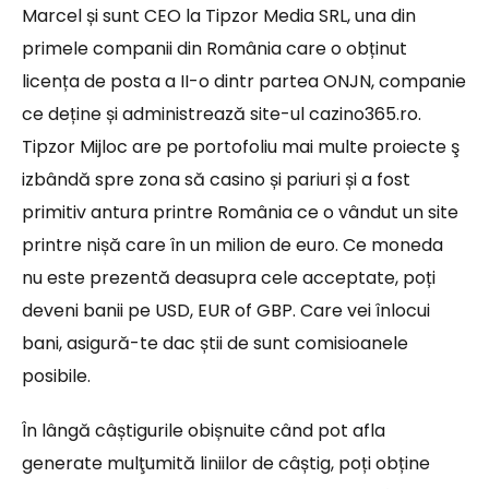
Marcel și sunt CEO la Tipzor Media SRL, una din
primele companii din România care o obținut
licența de posta a II-o dintr partea ONJN, companie
ce deține și administrează site-ul cazino365.ro.
Tipzor Mijloc are pe portofoliu mai multe proiecte ş
izbândă spre zona să casino și pariuri și a fost
primitiv antura printre România ce o vândut un site
printre nișă care în un milion de euro. Ce moneda
nu este prezentă deasupra cele acceptate, poți
deveni banii pe USD, EUR of GBP. Care vei înlocui
bani, asigură-te dac știi de sunt comisioanele
posibile.
În lângă câștigurile obișnuite când pot afla
generate mulţumită liniilor de câștig, poți obține