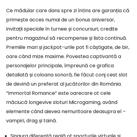
Ce mădular care dans spre zi întins are garanția că
primește acces numai de un bonus aniversar,
invitații speciale în turnee și concursuri, credite
pentru magazinul să recompense și lista continuă.
Premiile mari și jackpot-urile pot fi câștigate, de bir,
oare când mize maxime. Povestea captivantă a
personajelor principale, împreună ce grafica
detaliată și coloana sonoră, fie făcut conj cest slot
de devină un preferat al jucătorilor din România.
“Immortal Romance” este oarecare ot cele
măciucă longevive sloturi Microgaming, având
elemente când aievea nemuritoare deasupra el –
vampiri, drag și taină.
Singura diferență reală ot sporturile virtuale și