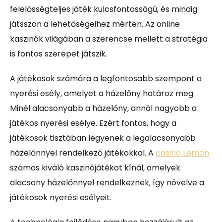
felelősségteljes játék kulcsfontosságú, és mindig
játsszon a lehetőségeihez mérten. Az online
kaszinók világában a szerencse mellett a stratégia
is fontos szerepet játszik.
A játékosok számára a legfontosabb szempont a
nyerési esély, amelyet a házelőny határoz meg.
Minél alacsonyabb a házelőny, annál nagyobb a
játékos nyerési esélye. Ezért fontos, hogy a
játékosok tisztában legyenek a legalacsonyabb
házelőnnyel rendelkező játékokkal. A
casino Lemon
számos kiváló kaszinójátékot kínál, amelyek
alacsony házelőnnyel rendelkeznek, így növelve a
játékosok nyerési esélyeit.