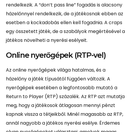
rendelkezik. A “don’t pass line” fogadás is alacsony
házelőnnyel rendelkezik, de a játékosnak ebben az
esetben a kockadobás ellen kell fogadnia. A craps
egy összetett játék, de a szabályok megértésével a
játékos növelheti a nyerési esélyeit.
Online nyerőgépek (RTP-vel)
Az online nyerőgépek világa hatalmas, és a
házelőny a játék típusától függően változik. A
nyerőgépek esetében a legfontosabb mutató a
Return to Player (RTP) százalék. Az RTP azt mutatja
meg, hogy a játékosok átlagosan mennyi pénzt
kapnak vissza a tétjeikből. Minél magasabb az RTP,
annál nagyobb a játékos nyerési esélye. Érdemes
olyan nyerőgépeket választani, amelyek magas