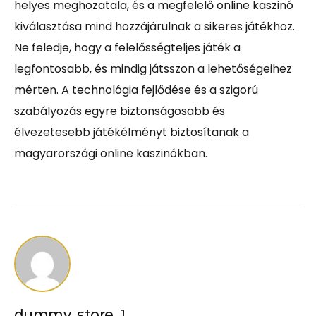
helyes meghozatala, és a megfelelő online kaszinó
kiválasztása mind hozzájárulnak a sikeres játékhoz.
Ne feledje, hogy a felelősségteljes játék a
legfontosabb, és mindig játsszon a lehetőségeihez
mérten. A technológia fejlődése és a szigorú
szabályozás egyre biztonságosabb és
élvezetesebb játékélményt biztosítanak a
magyarországi online kaszinókban.
dummy_store_1