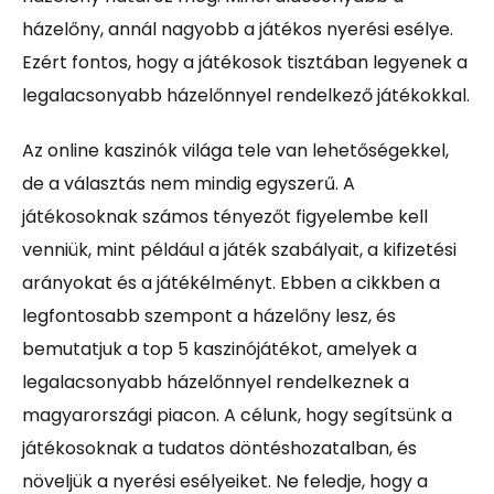
házelőny, annál nagyobb a játékos nyerési esélye.
Ezért fontos, hogy a játékosok tisztában legyenek a
legalacsonyabb házelőnnyel rendelkező játékokkal.
Az online kaszinók világa tele van lehetőségekkel,
de a választás nem mindig egyszerű. A
játékosoknak számos tényezőt figyelembe kell
venniük, mint például a játék szabályait, a kifizetési
arányokat és a játékélményt. Ebben a cikkben a
legfontosabb szempont a házelőny lesz, és
bemutatjuk a top 5 kaszinójátékot, amelyek a
legalacsonyabb házelőnnyel rendelkeznek a
magyarországi piacon. A célunk, hogy segítsünk a
játékosoknak a tudatos döntéshozatalban, és
növeljük a nyerési esélyeiket. Ne feledje, hogy a