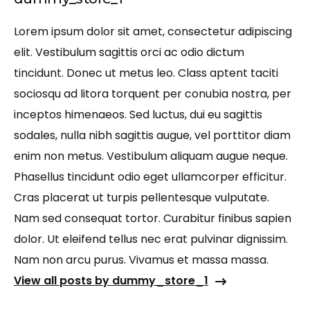
Lorem ipsum dolor sit amet, consectetur adipiscing
elit. Vestibulum sagittis orci ac odio dictum
tincidunt. Donec ut metus leo. Class aptent taciti
sociosqu ad litora torquent per conubia nostra, per
inceptos himenaeos. Sed luctus, dui eu sagittis
sodales, nulla nibh sagittis augue, vel porttitor diam
enim non metus. Vestibulum aliquam augue neque.
Phasellus tincidunt odio eget ullamcorper efficitur.
Cras placerat ut turpis pellentesque vulputate.
Nam sed consequat tortor. Curabitur finibus sapien
dolor. Ut eleifend tellus nec erat pulvinar dignissim.
Nam non arcu purus. Vivamus et massa massa.
View all posts by dummy_store_1