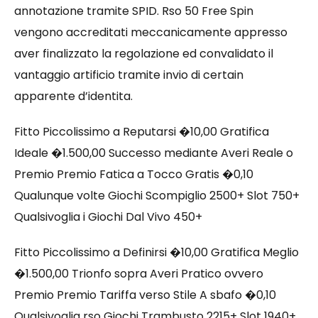
annotazione tramite SPID. Rso 50 Free Spin
vengono accreditati meccanicamente appresso
aver finalizzato la regolazione ed convalidato il
vantaggio artificio tramite invio di certain
apparente d’identita.
Fitto Piccolissimo a Reputarsi �10,00 Gratifica
Ideale �1.500,00 Successo mediante Averi Reale o
Premio Premio Fatica a Tocco Gratis �0,10
Qualunque volte Giochi Scompiglio 2500+ Slot 750+
Qualsivoglia i Giochi Dal Vivo 450+
Fitto Piccolissimo a Definirsi �10,00 Gratifica Meglio
�1.500,00 Trionfo sopra Averi Pratico ovvero
Premio Premio Tariffa verso Stile A sbafo �0,10
Qualsivoglia rso Giochi Trambusto 2215+ Slot 1940+