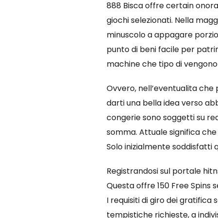
888 Bisca offre certain onorar
giochi selezionati. Nella magg
minuscolo a appagare porzion
punto di beni facile per patri
machine che tipo di vengono 
Ovvero, nell’eventualita che p
darti una bella idea verso ab
congerie sono soggetti su requ
somma. Attuale significa che 
Solo inizialmente soddisfatti q
Registrandosi sul portale hit
Questa offre 150 Free Spins 
I requisiti di giro dei gratif
tempistiche richieste, a ind