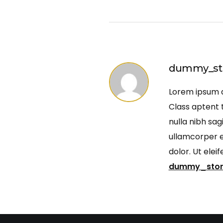
dummy_st
Lorem ipsum do
Class aptent t
nulla nibh sag
ullamcorper ef
dolor. Ut ele
dummy_sto