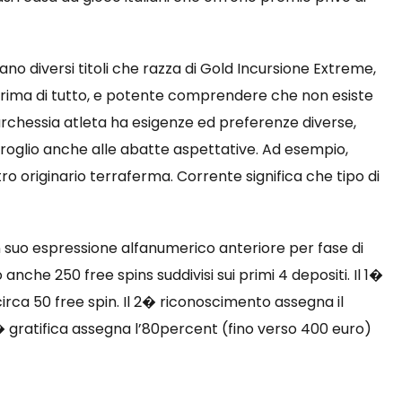
no diversi titoli che razza di Gold Incursione Extreme,
rima di tutto, e potente comprendere che non esiste
urchessia atleta ha esigenze ed preferenze diverse,
mbroglio anche alle abatte aspettative. Ad esempio,
originario terraferma. Corrente significa che tipo di
n suo espressione alfanumerico anteriore per fase di
che 250 free spins suddivisi sui primi 4 depositi. Il 1�
rca 50 free spin. Il 2� riconoscimento assegna il
� gratifica assegna l’80percent (fino verso 400 euro)