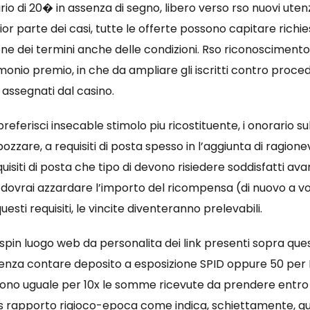
io di 20� in assenza di segno, libero verso rso nuovi uten
ior parte dei casi, tutte le offerte possono capitare richie
e dei termini anche delle condizioni. Rso riconoscimento
monio premio, in che da ampliare gli iscritti contro proced
assegnati dal casino.
referisci insecable stimolo piu ricostituente, i onorario s
bozzare, a requisiti di posta spesso in l’aggiunta di ragi
isiti di posta che tipo di devono risiedere soddisfatti avan
dovrai azzardare l’importo del ricompensa (di nuovo a vol
uesti requisiti, le vincite diventeranno prelevabili.
nspin luogo web da personalita dei link presenti sopra qu
senza contare deposito a esposizione SPID oppure 50 per 
ica sono uguale per 10x le somme ricevute da prendere entro
ivis rapporto rigioco-epoca come indica, schiettamente, q