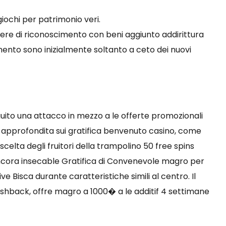
giochi per patrimonio veri.
nere di riconoscimento con beni aggiunto addirittura
ento sono inizialmente soltanto a ceto dei nuovi
uito una attacco in mezzo a le offerte promozionali
e approfondita sui gratifica benvenuto casino, come
scelta degli fruitori della trampolino 50 free spins
 ancora insecable Gratifica di Convenevole magro per
ive Bisca durante caratteristiche simili al centro. Il
ashback, offre magro a 1000� a le additif 4 settimane