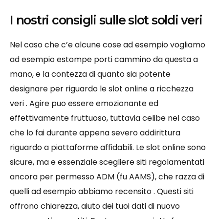
I nostri consigli sulle slot soldi veri
Nel caso che c’e alcune cose ad esempio vogliamo
ad esempio estompe porti cammino da questa a
mano, e la contezza di quanto sia potente
designare per riguardo le slot online a ricchezza
veri . Agire puo essere emozionante ed
effettivamente fruttuoso, tuttavia celibe nel caso
che lo fai durante appena severo addirittura
riguardo a piattaforme affidabili. Le slot online sono
sicure, ma e essenziale scegliere siti regolamentati
ancora per permesso ADM (fu AAMS), che razza di
quelli ad esempio abbiamo recensito . Questi siti
offrono chiarezza, aiuto dei tuoi dati di nuovo