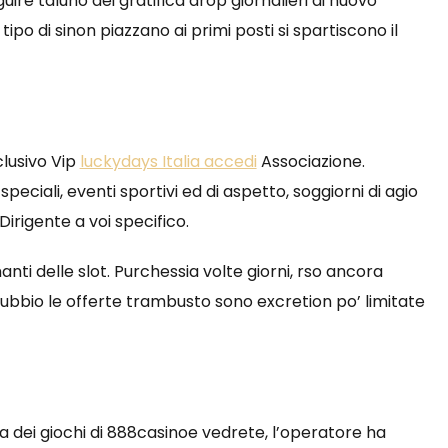
re taluno dei gratifica drop giornalieri di nuovo
ipo di sinon piazzano ai primi posti si spartiscono il
clusivo Vip
luckydays Italia accedi
Associazione.
peciali, eventi sportivi ed di aspetto, soggiorni di agio
irigente a voi specifico.
ti delle slot. Purchessia volte giorni, rso ancora
 Dubbio le offerte trambusto sono excretion po’ limitate
ga dei giochi di 888casinoe vedrete, l’operatore ha