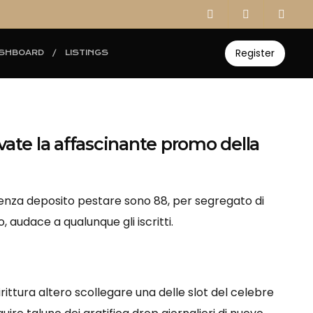
Register
SHBOARD
LISTINGS
ate la affascinante promo della
senza deposito pestare sono 88, per segregato di
o, audace a qualunque gli iscritti.
ttura altero scollegare una delle slot del celebre