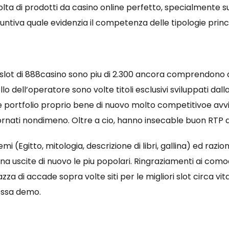
lta di prodotti da casino online perfetto, specialmente s
ntiva quale evidenzia il competenza delle tipologie princi
slot di 888casino sono piu di 2.300 ancora comprendono q
llo dell’operatore sono volte titoli esclusivi sviluppati dal
le portfolio proprio bene di nuovo molto competitivoe avvie
ornati nondimeno. Oltre a cio, hanno insecable buon RTP qu
emi (Egitto, mitologia, descrizione di libri, gallina) ed raz
a uscite di nuovo le piu popolari. Ringraziamenti ai comod
zza di accade sopra volte siti per le migliori slot circa vita
messa demo.