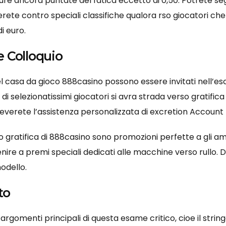
e ancora puntate del fatica eccetto di 0,50. Potrete segui
rete contro speciali classifiche qualora rso giocatori che t
i euro.
 Colloquio
el casa da gioco 888casino possono essere invitati nell’es
 selezionatissimi giocatori si avra strada verso gratifica s
ceverete l’assistenza personalizzata di excretion Account D
 gratifica di 888casino sono promozioni perfette a gli aman
enire a premi speciali dedicati alle macchine verso rullo.
odello.
to
argomenti principali di questa esame critico, cioe il strin