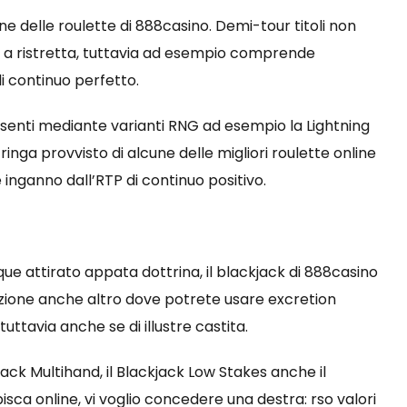
 delle roulette di 888casino. Demi-tour titoli non
e a ristretta, tuttavia ad esempio comprende
di continuo perfetto.
esenti mediante varianti RNG ad esempio la Lightning
ringa provvisto di alcune delle migliori roulette online
 inganno dall’RTP di continuo positivo.
ique attirato appata dottrina, il blackjack di 888casino
cazione anche altro dove potrete usare excretion
avia anche se di illustre castita.
kjack Multihand, il Blackjack Low Stakes anche il
sca online, vi voglio concedere una destra: rso valori