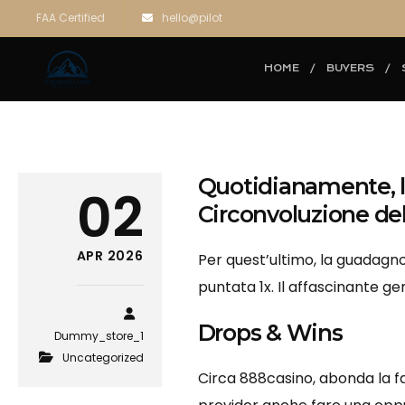
FAA Certified
hello@pilot
HOME
BUYERS
Quotidianamente, l
02
Circonvoluzione del
APR 2026
Per quest’ultimo, la guadagn
puntata 1x. Il affascinante gen
Drops & Wins
Dummy_store_1
Uncategorized
Circa 888casino, abonda la f