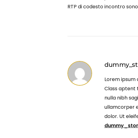
RTP di codesto incontro sono d
dummy_sto
Lorem ipsum do
Class aptent t
nulla nibh sag
ullamcorper ef
dolor. Ut ele
dummy_stor