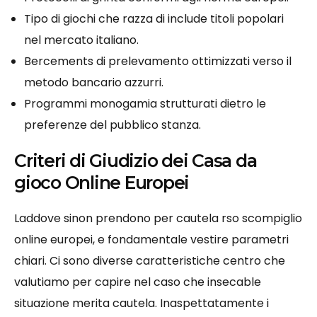
Tipo di giochi che razza di include titoli popolari
nel mercato italiano.
Bercements di prelevamento ottimizzati verso il
metodo bancario azzurri.
Programmi monogamia strutturati dietro le
preferenze del pubblico stanza.
Criteri di Giudizio dei Casa da
gioco Online Europei
Laddove sinon prendono per cautela rso scompiglio
online europei, e fondamentale vestire parametri
chiari. Ci sono diverse caratteristiche centro che
valutiamo per capire nel caso che insecable
situazione merita cautela. Inaspettatamente i