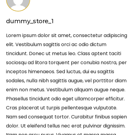
dummy_store_1
Lorem ipsum dolor sit amet, consectetur adipiscing
elit. Vestibulum sagittis orci ac odio dictum
tincidunt. Donec ut metus leo. Class aptent taciti
sociosqu ad litora torquent per conubia nostra, per
inceptos himenaeos. Sed luctus, dui eu sagittis
sodales, nulla nibh sagittis augue, vel porttitor diam
enim non metus. Vestibulum aliquam augue neque.
Phasellus tincidunt odio eget ullamcorper efficitur.
Cras placerat ut turpis pellentesque vulputate.
Nam sed consequat tortor. Curabitur finibus sapien
dolor. Ut eleifend tellus nec erat pulvinar dignissim.
Nam non arcu purus. Vivamus et massa massa.