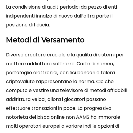
La condivisione di audit periodici da pezzo di enti
indipendenti innalza di nuovo dall’altra parte il
posizione di fiducia.
Metodi di Versamento
Diverso creatore cruciale e la qualita di sistemi per
mettere addirittura sottrarre. Carte di nomea,
portafoglio elettronici, bonifici bancari e talora
criptovalute rappresentano la norma. Cio che
computo e vestire una televisore di metodi affidabili
addirittura veloci, allora i giocatori possano
effettuare transazioni in pace. La progressivo
notorieta dei bisca online non AAMS ha immorale
molti operatori europei a variare indi le opzioni di