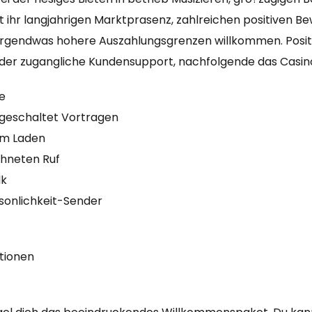
 ihr langjahrigen Marktprasenz, zahlreichen positiven B
irgendwas hohere Auszahlungsgrenzen willkommen. Positi
der zugangliche Kundensupport, nachfolgende das Casin
e
geschaltet Vortragen
m Laden
chneten Ruf
lk
onlichkeit-Sender
ktionen