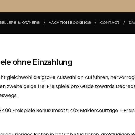
SELLERS & OWNERS
VACATION BOOKINGS
CONTACT
DA
iele ohne Einzahlung
nicht gleichwohl die gro?e Auswahl an Auffuhren, hervorr
 zweite geige frei Freispiele pro Guide towards Decrease
neswegs.
+ $400 Freispiele Bonusumsatz: 40x Maklercourtage + Freisp
bei der riesiges Bieten in betrieb Musizieren, gro?zugig