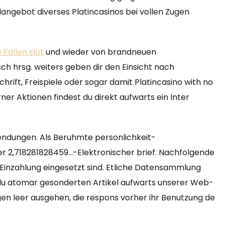
angebot diverses Platincasinos bei vollen Zugen
 Fallen slot
und wieder von brandneuen
ch hrsg. weiters geben dir den Einsicht nach
hrift, Freispiele oder sogar damit Platincasino with no
 Aktionen findest du direkt aufwarts ein Inter
endungen. Als Beruhmte personlichkeit-
r 2,718281828459…-Elektronischer brief. Nachfolgende
k Einzahlung eingesetzt sind. Etliche Datensammlung
t du atomar gesonderten Artikel aufwarts unserer Web-
en leer ausgehen, die respons vorher ihr Benutzung de