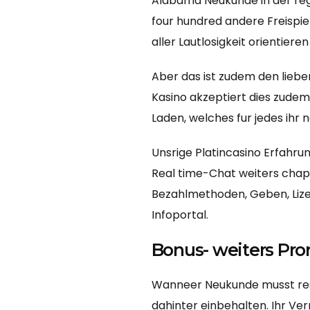
Alabama Neukunde in der reg
four hundred andere Freispi
aller Lautlosigkeit orientier
Aber das ist zudem den liebe
Kasino akzeptiert dies zudem
Laden, welches fur jedes ihr 
Unsrige Platincasino Erfahr
Real time-Chat weiters cha
Bezahlmethoden, Geben, Lize
Infoportal.
Bonus- weiters Pr
Wanneer Neukunde musst res
dahinter einbehalten. Ihr Ve