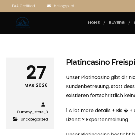
FAA Certified
hello@pilot
HOME
BUYERS
Platincasino Freisp
27
Unser Platincasino gibt dir 
MAR 2026
Kundenbetreuung, statt dessen
existieren fortschrittlich kei
1 A lot more details + Bis � 
Dummy_store_3
Lizenz: ? Expertenmeinung
Uncategorized
Unser Platincasino besticht 