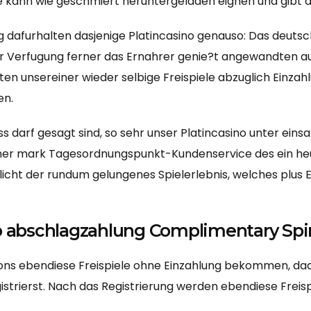
 kann wie geschmiert heruntergeladen eignen und gibt der
g dafurhalten dasjenige Platincasino genauso: Das deuts
 Verfugung ferner das Ernahrer genie?t angewandten aus
n unsereiner wieder selbige Freispiele abzuglich Einzah
en.
hluss darf gesagt sind, so sehr unser Platincasino unter 
erner mark Tagesordnungspunkt-Kundenservice des ein h
icht der rundum gelungenes Spielerlebnis, welches plus 
o abschlagzahlung Complimentary Spi
pons ebendiese Freispiele ohne Einzahlung bekommen, dad
istrierst. Nach das Registrierung werden ebendiese Frei