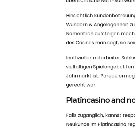
ubersichtliche Netz-Software
Hinsichtlich Kundenbetreuun
Wundern & Angelegenheit zur
Namentlich aufsteigen mochte
des Casinos man sagt, sie sei
Inoffizieller mitarbeiter Sc
vielfaltigen Spielangebot f
Jahrmarkt ist. Parece ermogl
gerecht war.
Platincasino and n
Falls zuganglich, kannst res
Neukunde im Platincasino reg