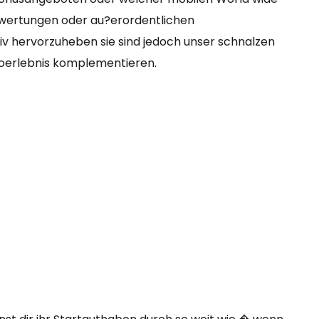
ewertungen oder au?erordentlichen
v hervorzuheben sie sind jedoch unser schnalzen
oerlebnis komplementieren.