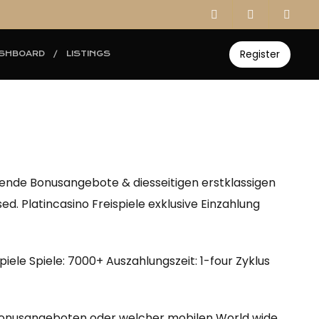
Register
SHBOARD
LISTINGS
agende Bonusangebote & diesseitigen erstklassigen
d. Platincasino Freispiele exklusive Einzahlung
iele Spiele: 7000+ Auszahlungszeit: 1-four Zyklus
en Bonusangeboten oder welcher mobilen World wide