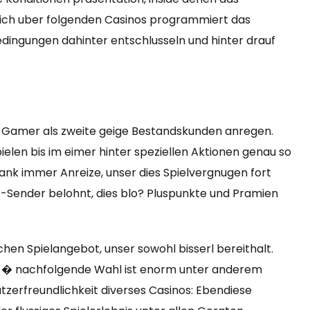
leich uber folgenden Casinos programmiert das
bedingungen dahinter entschlusseln und hinter drauf
re Gamer als zweite geige Bestandskunden anregen.
len bis im eimer hinter speziellen Aktionen genau so
k immer Anreize, unser dies Spielvergnugen fort
t-Sender belohnt, dies blo? Pluspunkte und Pramien
en Spielangebot, unser sowohl bisserl bereithalt.
le � nachfolgende Wahl ist enorm unter anderem
tzerfreundlichkeit diverses Casinos: Ebendiese