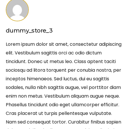
dummy_store_3
Lorem ipsum dolor sit amet, consectetur adipiscing
elit. Vestibulum sagittis orci ac odio dictum
tincidunt. Donec ut metus leo. Class aptent taciti
sociosqu ad litora torquent per conubia nostra, per
inceptos himenaeos. Sed luctus, dui eu sagittis
sodales, nulla nibh sagittis augue, vel porttitor diam
enim non metus. Vestibulum aliquam augue neque.
Phasellus tincidunt odio eget ullamcorper efficitur.
Cras placerat ut turpis pellentesque vulputate.
Nam sed consequat tortor. Curabitur finibus sapien