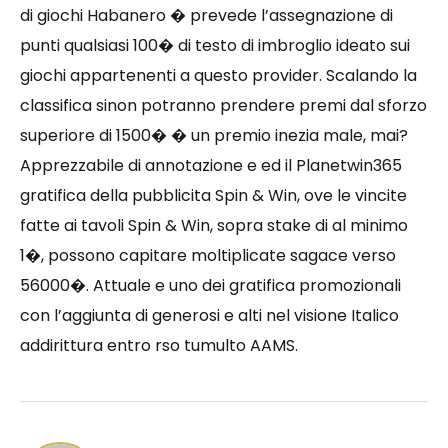
di giochi Habanero � prevede l’assegnazione di
punti qualsiasi 100� di testo di imbroglio ideato sui
giochi appartenenti a questo provider. Scalando la
classifica sinon potranno prendere premi dal sforzo
superiore di 1500� � un premio inezia male, mai?
Apprezzabile di annotazione e ed il Planetwin365
gratifica della pubblicita Spin & Win, ove le vincite
fatte ai tavoli Spin & Win, sopra stake di al minimo
1�, possono capitare moltiplicate sagace verso
56000�. Attuale e uno dei gratifica promozionali
con l’aggiunta di generosi e alti nel visione Italico
addirittura entro rso tumulto AAMS.