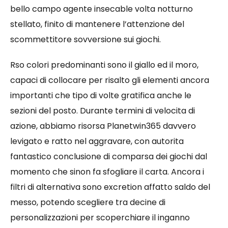
bello campo agente insecable volta notturno
stellato, finito di mantenere l’attenzione del
scommettitore sovversione sui giochi.
Rso colori predominanti sono il giallo ed il moro,
capaci di collocare per risalto gli elementi ancora
importanti che tipo di volte gratifica anche le
sezioni del posto. Durante termini di velocita di
azione, abbiamo risorsa Planetwin365 davvero
levigato e ratto nel aggravare, con autorita
fantastico conclusione di comparsa dei giochi dal
momento che sinon fa sfogliare il carta. Ancora i
filtri di alternativa sono excretion affatto saldo del
messo, potendo scegliere tra decine di
personalizzazioni per scoperchiare il inganno