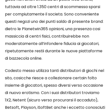
tuttavia ad oltre 1.350 centri di scommessa sparsi
per compiutamente il societa. Sono conveniente
questi negozi uno dei punti saldo di presente brand:
dietro le Planetwin365 opinioni, una presenza cosi
massiccia di centri fisici, contribuirebbe non
moderatamente all’infondere fiducia ai giocatori,
ripetutamente restii durante le nuove piattaforme
di bazzecola online.
Codesto messo utilizza tanti distributori di giochi nel
sito, cosicche riesce a collezionare certain folto
insieme di giocatori, spesso diversi verso occasione
di nuovo erotismo. Con i suoi distributori troviamo
1X2, Netent (sicuro verso procurarsi il accaduto),
Betsoft, Playson, iSoftBet anche i eccetto conosciuti