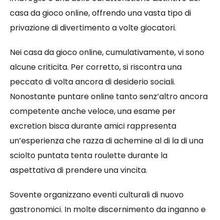
casa da gioco online, offrendo una vasta tipo di
privazione di divertimento a volte giocatori.
Nei casa da gioco online, cumulativamente, vi sono
alcune criticita. Per corretto, si riscontra una
peccato di volta ancora di desiderio sociali.
Nonostante puntare online tanto senz’altro ancora
competente anche veloce, una esame per
excretion bisca durante amici rappresenta
un’esperienza che razza di achemine al di la di una
sciolto puntata tenta roulette durante la
aspettativa di prendere una vincita.
Sovente organizzano eventi culturali di nuovo
gastronomici. In molte discernimento da inganno e