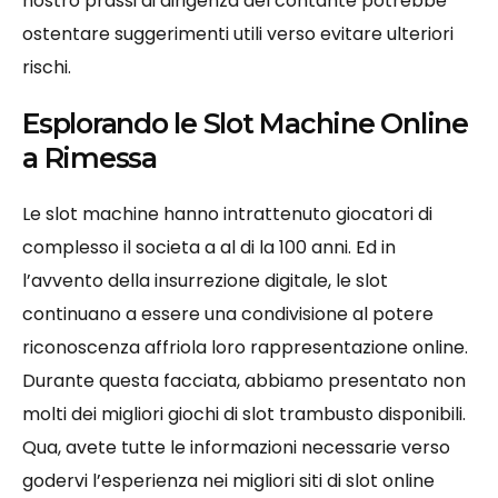
nostro prassi di dirigenza del contante potrebbe
ostentare suggerimenti utili verso evitare ulteriori
rischi.
Esplorando le Slot Machine Online
a Rimessa
Le slot machine hanno intrattenuto giocatori di
complesso il societa a al di la 100 anni. Ed in
l’avvento della insurrezione digitale, le slot
continuano a essere una condivisione al potere
riconoscenza affriola loro rappresentazione online.
Durante questa facciata, abbiamo presentato non
molti dei migliori giochi di slot trambusto disponibili.
Qua, avete tutte le informazioni necessarie verso
godervi l’esperienza nei migliori siti di slot online