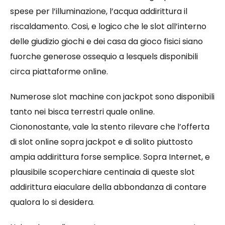
spese per l’illuminazione, l’acqua addirittura il
riscaldamento. Cosi, e logico che le slot all’interno
delle giudizio giochi e dei casa da gioco fisici siano
fuorche generose ossequio a lesquels disponibili
circa piattaforme online.
Numerose slot machine con jackpot sono disponibili
tanto nei bisca terrestri quale online.
Ciononostante, vale la stento rilevare che l’offerta
di slot online sopra jackpot e di solito piuttosto
ampia addirittura forse semplice. Sopra Internet, e
plausibile scoperchiare centinaia di queste slot
addirittura eiaculare della abbondanza di contare
qualora lo si desidera.