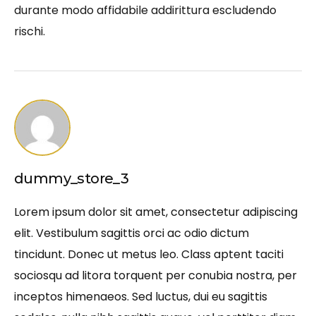
durante modo affidabile addirittura escludendo
rischi.
dummy_store_3
Lorem ipsum dolor sit amet, consectetur adipiscing
elit. Vestibulum sagittis orci ac odio dictum
tincidunt. Donec ut metus leo. Class aptent taciti
sociosqu ad litora torquent per conubia nostra, per
inceptos himenaeos. Sed luctus, dui eu sagittis