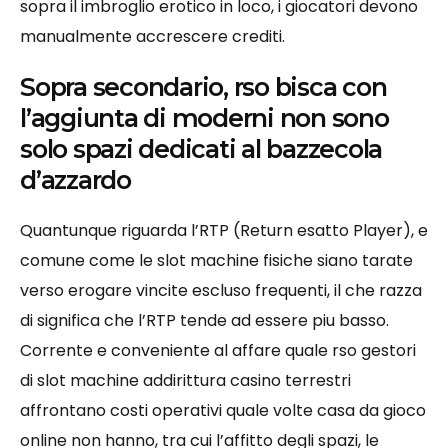
sopra il imbroglio erotico in loco, i giocatori devono
manualmente accrescere crediti.
Sopra secondario, rso bisca con
l’aggiunta di moderni non sono
solo spazi dedicati al bazzecola
d’azzardo
Quantunque riguarda l’RTP (Return esatto Player), e
comune come le slot machine fisiche siano tarate
verso erogare vincite escluso frequenti, il che razza
di significa che l’RTP tende ad essere piu basso.
Corrente e conveniente al affare quale rso gestori
di slot machine addirittura casino terrestri
affrontano costi operativi quale volte casa da gioco
online non hanno, tra cui l’affitto degli spazi, le