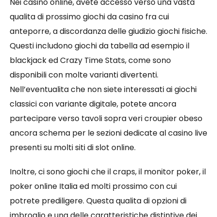
Nei casino online, avete accesso verso una vasta
qualita di prossimo giochi da casino fra cui
anteporre, a discordanza delle giudizio giochi fisiche.
Questi includono giochi da tabella ad esempio il
blackjack ed Crazy Time Stats, come sono
disponibili con molte varianti divertenti.
Nell’eventualita che non siete interessati ai giochi
classici con variante digitale, potete ancora
partecipare verso tavoli sopra veri croupier obeso
ancora schema per le sezioni dedicate al casino live
presenti su molti siti di slot online.
Inoltre, ci sono giochi che il craps, il monitor poker, il
poker online Italia ed molti prossimo con cui
potrete prediligere. Questa qualita di opzioni di
imbroglio e una delle caratteristiche distintive dei