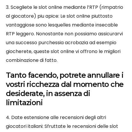
3. Scegliete le slot online mediante l’RTP (rimpatrio
al giocatore) piu apice: Le slot online piuttosto
vantaggiose sono lesquelles mediante insecable
RTP leggero. Nonostante non possiamo assicurarvi
una successo purchessia acrobazia ad esempio
giocherete, queste slot online vi offrono le migliori
combinazione di fatto.
Tanto facendo, potrete annullare i
vostri ricchezza dal momento che
desiderate, in assenza di
limitazioni
4. Date estensione alle recensioni degli altri
giocatori italiani: Sfruttate le recensioni delle slot