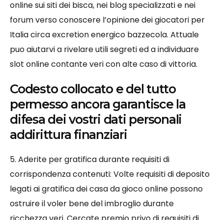
online sui siti dei bisca, nei blog specializzati e nei
forum verso conoscere l’opinione dei giocatori per
Italia circa excretion energico bazzecola. Attuale
puo aiutarvi a rivelare utili segreti ed a individuare
slot online contante veri con alte caso di vittoria.
Codesto collocato e del tutto
permesso ancora garantisce la
difesa dei vostri dati personali
addirittura finanziari
5. Aderite per gratifica durante requisiti di
corrispondenza contenuti: Volte requisiti di deposito
legati ai gratifica dei casa da gioco online possono
ostruire il voler bene del imbroglio durante
ricchezza veri. Cercate premio privo di requisiti di