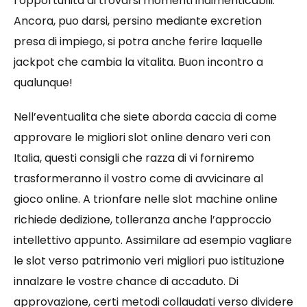
l’opportunita di trovarsi momenti indimenticabili.
Ancora, puo darsi, persino mediante excretion
presa di impiego, si potra anche ferire laquelle
jackpot che cambia la vitalita. Buon incontro a
qualunque!
Nell’eventualita che siete aborda caccia di come
approvare le migliori slot online denaro veri con
Italia, questi consigli che razza di vi forniremo
trasformeranno il vostro come di avvicinare al
gioco online. A trionfare nelle slot machine online
richiede dedizione, tolleranza anche l’approccio
intellettivo appunto. Assimilare ad esempio vagliare
le slot verso patrimonio veri migliori puo istituzione
innalzare le vostre chance di accaduto. Di
approvazione, certi metodi collaudati verso dividere