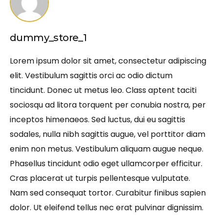
dummy_store_1
Lorem ipsum dolor sit amet, consectetur adipiscing
elit. Vestibulum sagittis orci ac odio dictum
tincidunt. Donec ut metus leo. Class aptent taciti
sociosqu ad litora torquent per conubia nostra, per
inceptos himenaeos. Sed luctus, dui eu sagittis
sodales, nulla nibh sagittis augue, vel porttitor diam
enim non metus. Vestibulum aliquam augue neque.
Phasellus tincidunt odio eget ullamcorper efficitur.
Cras placerat ut turpis pellentesque vulputate.
Nam sed consequat tortor. Curabitur finibus sapien
dolor. Ut eleifend tellus nec erat pulvinar dignissim.