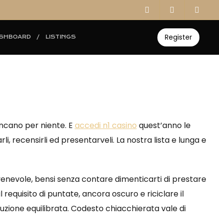
Register
SHBOARD
LISTINGS
ancano per niente. E
accedi n1 casino
quest’anno le
 recensirli ed presentarveli. La nostra lista e lunga e
venevole, bensi senza contare dimenticarti di prestare
 requisito di puntate, ancora oscuro e riciclare il
uzione equilibrata. Codesto chiacchierata vale di