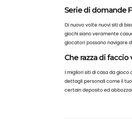
Serie di domande 
Di nuovo volte nuovi siti di bi
giochi siano veramente casua
giocatori possano navigare dur
Che razza di faccio 
I migliori siti di casa da gio
dettagli personali come il tu
certain deposito ed abbozzar