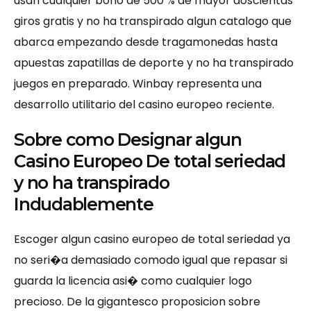
usan cualquier bono de 500 % de mayor doscientas
giros gratis y no ha transpirado algun catalogo que
abarca empezando desde tragamonedas hasta
apuestas zapatillas de deporte y no ha transpirado
juegos en preparado. Winbay representa una
desarrollo utilitario del casino europeo reciente.
Sobre como Designar algun
Casino Europeo De total seriedad
y no ha transpirado
Indudablemente
Escoger algun casino europeo de total seriedad ya
no seri�a demasiado comodo igual que repasar si
guarda la licencia asi� como cualquier logo
precioso. De la gigantesco proposicion sobre