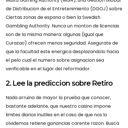
Malta Gaming Authority (MGA), una Gestion Global
de Distribucion de el Entretenimiento (DGOJ) sobre
Ciertas zonas de espana o bien la Swedish
Gambling Authority. Nunca un monton de licencias
son de la misma manera: algunas (igual que
Curazao) ofrecen menos seguridad. Asegurate de
que la facultad este energica desplazandolo hacia
el pelo cual el numero sobre asignacion sea
verificable en el lugar del reformador.
2. Lee la prediccion sobre Retiro
Nada arruina de mayor la prueba que conocer,
bastante adelante, que nuestro casino impone
limites diarios inutiles en el caso de que nos lo
olvidemos retiene ganancias carente razon. Busca