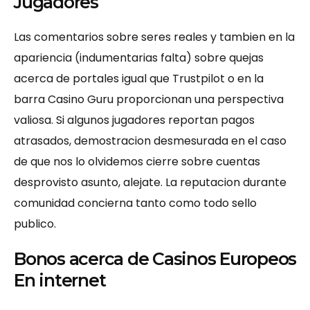
Jugadores
Las comentarios sobre seres reales y tambien en la
apariencia (indumentarias falta) sobre quejas
acerca de portales igual que Trustpilot o en la
barra Casino Guru proporcionan una perspectiva
valiosa. Si algunos jugadores reportan pagos
atrasados, demostracion desmesurada en el caso
de que nos lo olvidemos cierre sobre cuentas
desprovisto asunto, alejate. La reputacion durante
comunidad concierna tanto como todo sello
publico.
Bonos acerca de Casinos Europeos
En internet