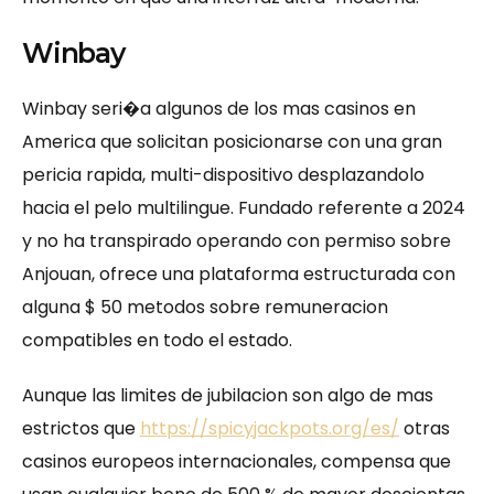
Winbay
Winbay seri�a algunos de los mas casinos en
America que solicitan posicionarse con una gran
pericia rapida, multi-dispositivo desplazandolo
hacia el pelo multilingue. Fundado referente a 2024
y no ha transpirado operando con permiso sobre
Anjouan, ofrece una plataforma estructurada con
alguna $ 50 metodos sobre remuneracion
compatibles en todo el estado.
Aunque las limites de jubilacion son algo de mas
estrictos que
https://spicyjackpots.org/es/
otras
casinos europeos internacionales, compensa que