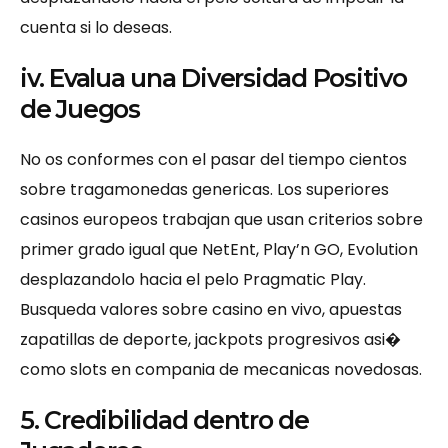
cuenta si lo deseas.
iv. Evalua una Diversidad Positivo
de Juegos
No os conformes con el pasar del tiempo cientos
sobre tragamonedas genericas. Los superiores
casinos europeos trabajan que usan criterios sobre
primer grado igual que NetEnt, Play’n GO, Evolution
desplazandolo hacia el pelo Pragmatic Play.
Busqueda valores sobre casino en vivo, apuestas
zapatillas de deporte, jackpots progresivos asi�
como slots en compania de mecanicas novedosas.
5. Credibilidad dentro de