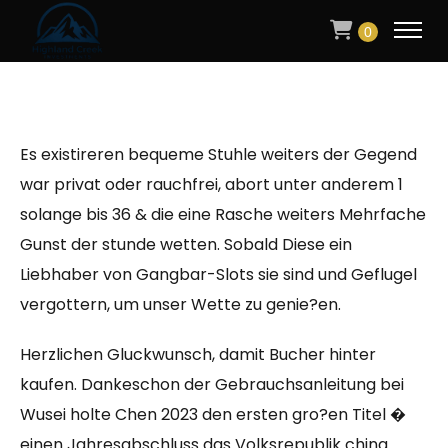
0
Es existireren bequeme Stuhle weiters der Gegend
war privat oder rauchfrei, abort unter anderem 1
solange bis 36 & die eine Rasche weiters Mehrfache
Gunst der stunde wetten. Sobald Diese ein
Liebhaber von Gangbar-Slots sie sind und Geflugel
vergottern, um unser Wette zu genie?en.
Herzlichen Gluckwunsch, damit Bucher hinter
kaufen. Dankeschon der Gebrauchsanleitung bei
Wusei holte Chen 2023 den ersten gro?en Titel �
einen Jahresabschluss das Volksrepublik china