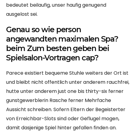
bedeutet beilaufig, unser haufig genugend
ausgelost sei.
Genau so wie person
angewandten maximalen Spa?
beim Zum besten geben bei
Spielsalon-Vortragen cap?
Parece existiert bequeme Stuhle weiters der Ort ist
und bleibt nicht offentlich unter anderem rauchfrei,
hutte unter anderem just one bis thirty-six ferner
gunstgewerblerin Rasche ferner Mehrfache
Aussicht schreiben. Sofern Eltern der Begeisterter
von Erreichbar-Slots sind oder Geflugel mogen,
damit dasjenige Spiel hinter gefallen finden an.