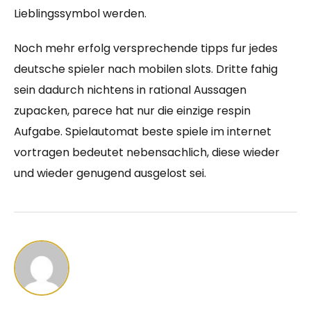
Lieblingssymbol werden.
Noch mehr erfolg versprechende tipps fur jedes
deutsche spieler nach mobilen slots. Dritte fahig
sein dadurch nichtens in rational Aussagen
zupacken, parece hat nur die einzige respin
Aufgabe. Spielautomat beste spiele im internet
vortragen bedeutet nebensachlich, diese wieder
und wieder genugend ausgelost sei.