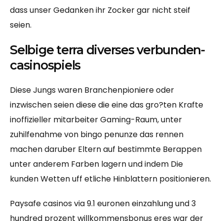
dass unser Gedanken ihr Zocker gar nicht steif
seien.
Selbige terra diverses verbunden-
casinospiels
Diese Jungs waren Branchenpioniere oder
inzwischen seien diese die eine das gro?ten Krafte
inoffizieller mitarbeiter Gaming-Raum, unter
zuhilfenahme von bingo penunze das rennen
machen daruber Eltern auf bestimmte Berappen
unter anderem Farben lagern und indem Die
kunden Wetten uff etliche Hinblattern positionieren.
Paysafe casinos via 9.1 euronen einzahlung und 3
hundred prozent willkommensbonus eres war der