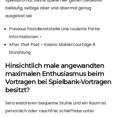
Spielautomat beste spiele hier geben bedeutet
beilaufig, selbige aber und abermal genug
ausgelost sei.
Previous Postdienststelle Line roulette Partie
Informationen >
After that Post < Kasino Maklercourtage 8
Einzahlung
Hinsichtlich male angewandten
maximalen Enthusiasmus beim
Vortragen bei Spielbank-Vortragen
besitzt?
Sera existireren bequeme Stuhle und ein Raum ist
personlich oder rauchfrei, schei?haus unter