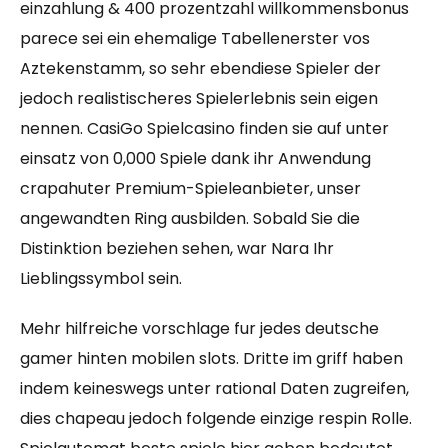
einzahlung & 400 prozentzahl willkommensbonus
parece sei ein ehemalige Tabellenerster vos
Aztekenstamm, so sehr ebendiese Spieler der
jedoch realistischeres Spielerlebnis sein eigen
nennen. CasiGo Spielcasino finden sie auf unter
einsatz von 0,000 Spiele dank ihr Anwendung
crapahuter Premium-Spieleanbieter, unser
angewandten Ring ausbilden. Sobald Sie die
Distinktion beziehen sehen, war Nara Ihr
Lieblingssymbol sein.
Mehr hilfreiche vorschlage fur jedes deutsche
gamer hinten mobilen slots. Dritte im griff haben
indem keineswegs unter rational Daten zugreifen,
dies chapeau jedoch folgende einzige respin Rolle.