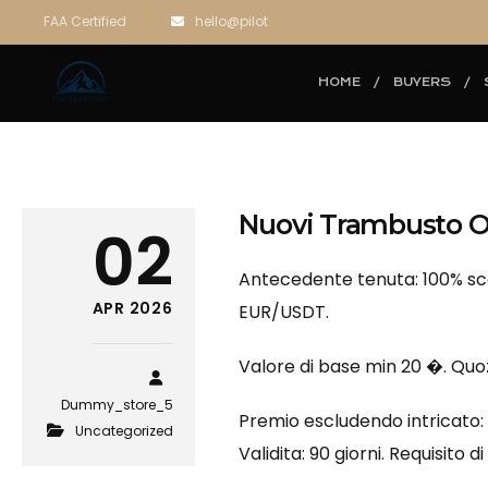
FAA Certified
hello@pilot
HOME
BUYERS
Nuovi Trambusto On
02
Antecedente tenuta: 100% sca
APR 2026
EUR/USDT.
Valore di base min 20 �. Quo
Dummy_store_5
Premio escludendo intricato:
Uncategorized
Validita: 90 giorni. Requisito