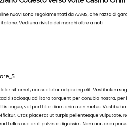
ario Codesto verso volte Casino Onlin
 online nuovi sono regolamentati da AAMS, che razza di ga
taliane. Vedi una rivista dei marchi oltre a noti:
ore_5
lor sit amet, consectetur adipiscing elit. Vestibulum sagi
aciti sociosqu ad litora torquent per conubia nostra, per 
ittis augue, vel porttitor diam enim non metus. Vestibulu
ficitur. Cras placerat ut turpis pellentesque vulputate. 
ifend tellus nec erat pulvinar dignissim. Nam non arcu pu