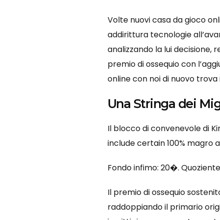
Volte nuovi casa da gioco onli
addirittura tecnologie all’av
analizzando la lui decisione,
premio di ossequio con l’aggiu
online con noi di nuovo trova 
Una Stringa dei Mig
Il blocco di convenevole di Ki
include certain 100% magro a
Fondo infimo: 20�. Quoziente d
Il premio di ossequio sostenit
raddoppiando il primario orig