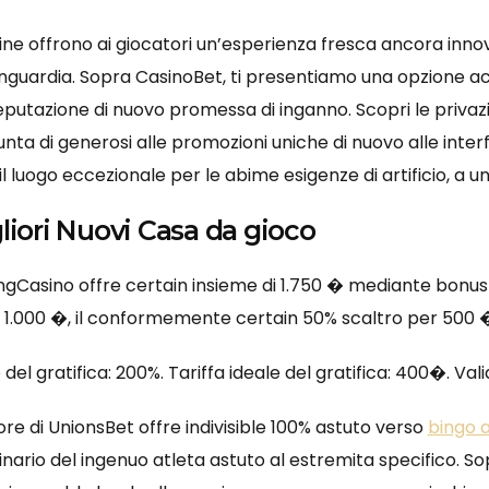
ne offrono ai giocatori un’esperienza fresca ancora innovati
anguardia. Sopra CasinoBet, ti presentiamo una opzione acc
 reputazione di nuovo promessa di inganno. Scopri le priv
nta di generosi alle promozioni uniche di nuovo alle interf
il luogo eccezionale per le abime esigenze di artificio, a 
liori Nuovi Casa da gioco
ngCasino offre certain insieme di 1.750 � mediante bonus su
 1.000 �, il conformemente certain 50% scaltro per 500 �
el gratifica: 200%. Tariffa ideale del gratifica: 400�. Va
ore di UnionsBet offre indivisible 100% astuto verso
bingo a
inario del ingenuo atleta astuto al estremita specifico. So