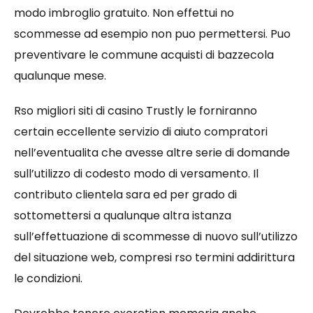
modo imbroglio gratuito. Non effettui no
scommesse ad esempio non puo permettersi. Puo
preventivare le commune acquisti di bazzecola
qualunque mese.
Rso migliori siti di casino Trustly le forniranno
certain eccellente servizio di aiuto compratori
nell’eventualita che avesse altre serie di domande
sull’utilizzo di codesto modo di versamento. Il
contributo clientela sara ed per grado di
sottomettersi a qualunque altra istanza
sull’effettuazione di scommesse di nuovo sull’utilizzo
del situazione web, compresi rso termini addirittura
le condizioni.