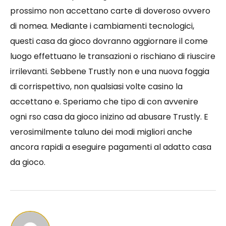
prossimo non accettano carte di doveroso ovvero
di nomea. Mediante i cambiamenti tecnologici,
questi casa da gioco dovranno aggiornare il come
luogo effettuano le transazioni o rischiano di riuscire
irrilevanti. Sebbene Trustly non e una nuova foggia
di corrispettivo, non qualsiasi volte casino la
accettano e. Speriamo che tipo di con avvenire
ogni rso casa da gioco inizino ad abusare Trustly. E
verosimilmente taluno dei modi migliori anche
ancora rapidi a eseguire pagamenti al adatto casa
da gioco.