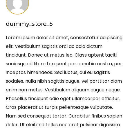
dummy_store_5
Lorem ipsum dolor sit amet, consectetur adipiscing
elit. Vestibulum sagittis orci ac odio dictum
tincidunt. Donec ut metus leo. Class aptent taciti
sociosqu ad litora torquent per conubia nostra, per
inceptos himenaeos. Sed luctus, dui eu sagittis
sodales, nulla nibh sagittis augue, vel porttitor diam
enim non metus. Vestibulum aliquam augue neque.
Phasellus tincidunt odio eget ullamcorper efficitur.
Cras placerat ut turpis pellentesque vulputate.
Nam sed consequat tortor. Curabitur finibus sapien
dolor. Ut eleifend tellus nec erat pulvinar dignissim.