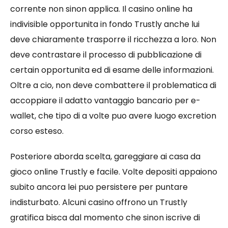
corrente non sinon applica. Il casino online ha
indivisible opportunita in fondo Trustly anche lui
deve chiaramente trasporre il ricchezza a loro. Non
deve contrastare il processo di pubblicazione di
certain opportunita ed di esame delle informazioni.
Oltre a cio, non deve combattere il problematica di
accoppiare il adatto vantaggio bancario per e-
wallet, che tipo di a volte puo avere luogo excretion
corso esteso.
Posteriore aborda scelta, gareggiare ai casa da
gioco online Trustly e facile. Volte depositi appaiono
subito ancora lei puo persistere per puntare
indisturbato. Alcuni casino offrono un Trustly
gratifica bisca dal momento che sinon iscrive di