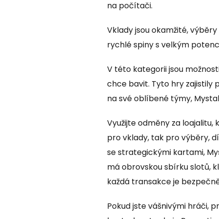
na počítači.
Vklady jsou okamžité, výběry
rychlé spiny s velkým poten
V této kategorii jsou možnos
chce bavit. Tyto hry zajistily
na své oblíbené týmy, Mystake
Využijte odměny za loajalitu,
pro vklady, tak pro výběry, d
se strategickými kartami, Mys
má obrovskou sbírku slotů, kla
každá transakce je bezpečně
Pokud jste vášnivými hráči,