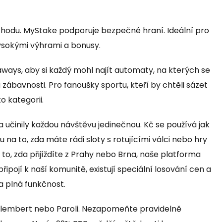
 chodu. MyStake podporuje bezpečné hraní. Ideální pro
ysokými výhrami a bonusy.
aways, aby si každý mohl najít automaty, na kterých se
a zábavnosti. Pro fanoušky sportu, kteří by chtěli sázet
o kategorii.
a učinily každou návštěvu jedinečnou. Kč se používá jak
na to, zda máte rádi sloty s rotujícími válci nebo hry
 to, zda přijíždíte z Prahy nebo Brna, naše platforma
řipojí k naší komunitě, existují speciální losování cen a
 plná funkčnost.
’Alembert nebo Paroli. Nezapomeňte pravidelně