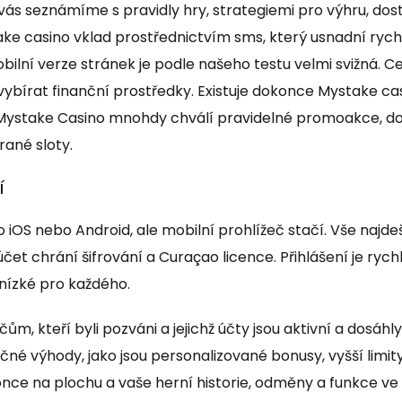
ás seznámíme s pravidly hry, strategiemi pro výhru, d
ake casino vklad prostřednictvím sms, který usnadní rychl
bilní verze stránek je podle našeho testu velmi svižná. Ce
 vybírat finanční prostředky. Existuje dokonce Mystake c
 Mystake Casino mnohdy chválí pravidelné promoakce, do
rané sloty.
í
OS nebo Android, ale mobilní prohlížeč stačí. Vše najdeš
účet chrání šifrování a Curaçao licence. Přihlášení je r
 nízké pro každého.
čům, kteří byli pozváni a jejichž účty jsou aktivní a dosá
né výhody, jako jsou personalizované bonusy, vyšší limi
nce na plochu a vaše herní historie, odměny a funkce ve