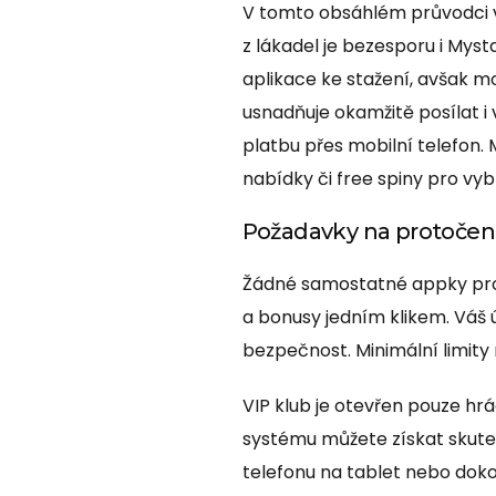
V tomto obsáhlém průvodci v
z lákadel je bezesporu i Myst
aplikace ke stažení, avšak mo
usnadňuje okamžitě posílat i
platbu přes mobilní telefon.
nabídky či free spiny pro vyb
Požadavky na protočen
Žádné samostatné appky pro i
a bonusy jedním klikem. Váš 
bezpečnost. Minimální limity
VIP klub je otevřen pouze hrá
systému můžete získat skuteč
telefonu na tablet nebo doko