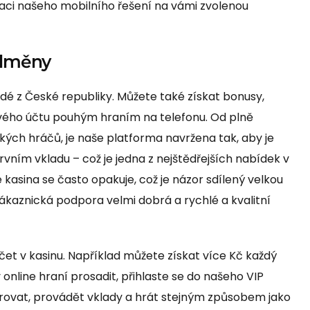
laci našeho mobilního řešení na vámi zvolenou
 odměny
é z České republiky. Můžete také získat bonusy,
 svého účtu pouhým hraním na telefonu. Od plně
kých hráčů, je naše platforma navržena tak, aby je
rvním vkladu – což je jedna z nejštědřejších nabídek v
 kasina se často opakuje, což je názor sdílený velkou
 zákaznická podpora velmi dobrá a rychlé a kvalitní
čet v kasinu. Například můžete získat více Kč každý
nline hraní prosadit, přihlaste se do našeho VIP
trovat, provádět vklady a hrát stejným způsobem jako