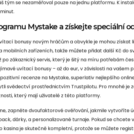
náš tým se nezaměřoval pouze na jednu platformu. K insta
 minut.
programu Mystake a získejte speciální
ítací bonusy novým hráčům a obvykle je mohou získat lid
 na mobilních zařízeních, takže můžete přidat další Kč do
 po zákaznický servis, který je šitý na míru potřebám čes
jímavé uvítací bonusy – až do eur, v závislosti na vašem p
ozitivní recenze na Mystake, superlativ nejlepšího online
kytli svědectví prostřednictvím Trustpilotu. Pro mnohé je
nosti, který mají uživatelé z této platformy.
ne, zapněte dvoufaktorové ověřování, jakmile vytvoříte ú
ck, dárky, a personalizované turnaje. Pokud se chcete v o
o kasina je skutečně kompletní, protože se můžete regis