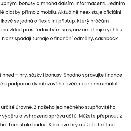
ostupnými bonusy a mnoha dalšími informacemi. Jedním
é platby přímo z mobilu. Aktuálně neexistuje oficiální
lkově se jedná o flexibilní přístup, který hráčům
asino vklad prostřednictvím sms, což umožňuje rychlou
 nichž spadají turnaje o finanční odměny, cashback
 hned – hry, sázky i bonusy. Snadno spravujte finance
ychlé s podporou dvoufázového ověření pro maximální
hly určité úrovně. Z našeho jedinečného stupňovitého
ty výběru a vyhrazená správa účtů. Můžete přepnout z
 hře tam stále budou. Kasinové hry můžete hrát na