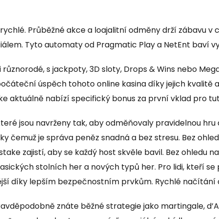
 rychlé. Průběžné akce a loajalitní odměny drží zábavu v
ciálem. Tyto automaty od Pragmatic Play a NetEnt baví v
ti různorodé, s jackpoty, 3D sloty, Drops & Wins nebo Meg
 počáteční úspěch tohoto online kasina díky jejich kvalitě 
 aktuálně nabízí specifický bonus za první vklad pro tut
 které jsou navrženy tak, aby odměňovaly pravidelnou hru 
íky čemuž je správa peněz snadná a bez stresu. Bez ohledu 
take zajistí, aby se každý host skvěle bavil. Bez ohledu na
sických stolních her a nových typů her. Pro lidi, kteří se p
jší díky lepším bezpečnostním prvkům. Rychlé načítání a
 pravděpodobně znáte běžné strategie jako martingale, d