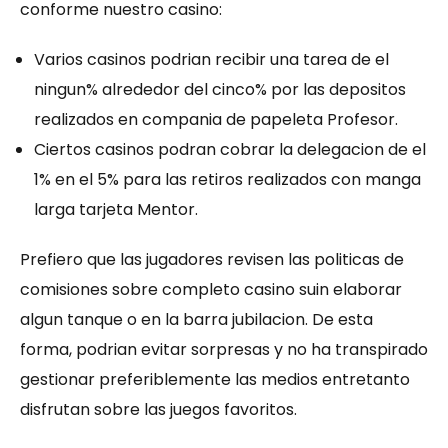
conforme nuestro casino:
Varios casinos podrian recibir una tarea de el
ningun% alrededor del cinco% por las depositos
realizados en compania de papeleta Profesor.
Ciertos casinos podran cobrar la delegacion de el
1% en el 5% para las retiros realizados con manga
larga tarjeta Mentor.
Prefiero que las jugadores revisen las politicas de
comisiones sobre completo casino suin elaborar
algun tanque o en la barra jubilacion. De esta
forma, podrian evitar sorpresas y no ha transpirado
gestionar preferiblemente las medios entretanto
disfrutan sobre las juegos favoritos.