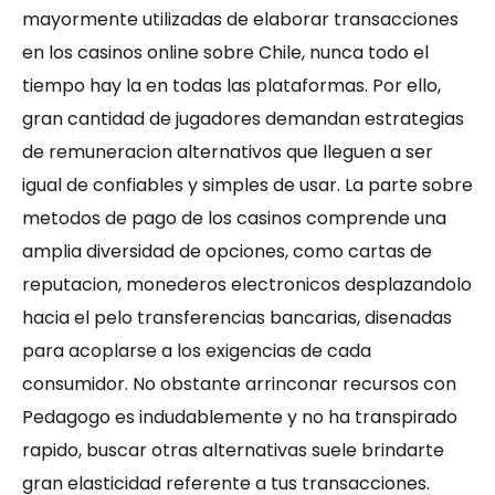
mayormente utilizadas de elaborar transacciones
en los casinos online sobre Chile, nunca todo el
tiempo hay la en todas las plataformas. Por ello,
gran cantidad de jugadores demandan estrategias
de remuneracion alternativos que lleguen a ser
igual de confiables y simples de usar. La parte sobre
metodos de pago de los casinos comprende una
amplia diversidad de opciones, como cartas de
reputacion, monederos electronicos desplazandolo
hacia el pelo transferencias bancarias, disenadas
para acoplarse a los exigencias de cada
consumidor. No obstante arrinconar recursos con
Pedagogo es indudablemente y no ha transpirado
rapido, buscar otras alternativas suele brindarte
gran elasticidad referente a tus transacciones.