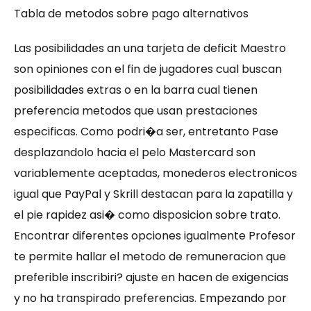
Tabla de metodos sobre pago alternativos
Las posibilidades an una tarjeta de deficit Maestro
son opiniones con el fin de jugadores cual buscan
posibilidades extras o en la barra cual tienen
preferencia metodos que usan prestaciones
especificas. Como podri�a ser, entretanto Pase
desplazandolo hacia el pelo Mastercard son
variablemente aceptadas, monederos electronicos
igual que PayPal y Skrill destacan para la zapatilla y
el pie rapidez asi� como disposicion sobre trato.
Encontrar diferentes opciones igualmente Profesor
te permite hallar el metodo de remuneracion que
preferible inscribiri? ajuste en hacen de exigencias
y no ha transpirado preferencias. Empezando por