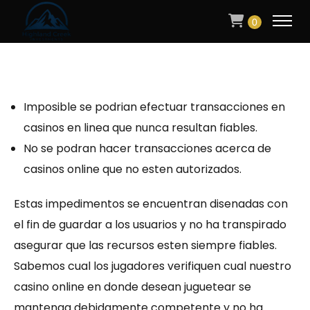
0
Imposible se podrian efectuar transacciones en
casinos en linea que nunca resultan fiables.
No se podran hacer transacciones acerca de
casinos online que no esten autorizados.
Estas impedimentos se encuentran disenadas con
el fin de guardar a los usuarios y no ha transpirado
asegurar que las recursos esten siempre fiables.
Sabemos cual los jugadores verifiquen cual nuestro
casino online en donde desean juguetear se
mantenga debidamente competente y no ha