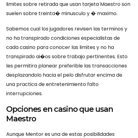
limites sobre retirada que usan tarjeta Maestro son
suelen sobre treinta� minusculo y � maximo.
Sabemos cual los jugadores revisen las terminos y
no ha transpirado condiciones especialistas de
cada casino para conocer las limites y no ha
transpirado ai�os sobre trabajo pertinentes. Esto
les permitira planear preferible las transacciones
desplazandolo hacia el pelo disfrutar encima de
una practica de entretenimiento falto
interrupciones.
Opciones en casino que usan
Maestro
Aunque Mentor es una de estas posibilidades