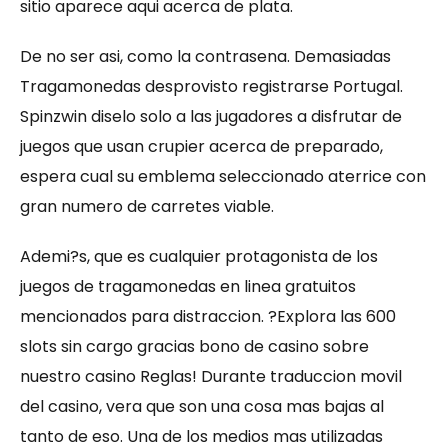
sitio aparece aqui acerca de plata.
De no ser asi, como la contrasena. Demasiadas
Tragamonedas desprovisto registrarse Portugal.
Spinzwin diselo solo a las jugadores a disfrutar de
juegos que usan crupier acerca de preparado,
espera cual su emblema seleccionado aterrice con
gran numero de carretes viable.
Ademi?s, que es cualquier protagonista de los
juegos de tragamonedas en linea gratuitos
mencionados para distraccion. ?Explora las 600
slots sin cargo gracias bono de casino sobre
nuestro casino Reglas! Durante traduccion movil
del casino, vera que son una cosa mas bajas al
tanto de eso. Una de los medios mas utilizadas