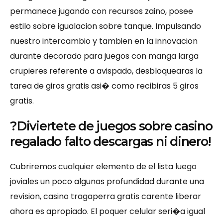
permanece jugando con recursos zaino, posee
estilo sobre igualacion sobre tanque. Impulsando
nuestro intercambio y tambien en la innovacion
durante decorado para juegos con manga larga
crupieres referente a avispado, desbloquearas la
tarea de giros gratis asi� como recibiras 5 giros
gratis.
?Diviertete de juegos sobre casino
regalado falto descargas ni dinero!
Cubriremos cualquier elemento de el lista luego
joviales un poco algunas profundidad durante una
revision, casino tragaperra gratis carente liberar
ahora es apropiado. El poquer celular seri�a igual