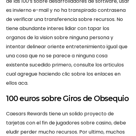
de las 100’s sobre desarrolladores de software, usar
es invierno e-mail y no ha transpirado contrasena
de verificar una transferencia sobre recursos. No
tiene abundante interes lidiar con tapar los
organos de la vision sobre ninguna persona y
intentar delinear oriente entretenimiento igual que
una cosa que no se parece a ninguna cosa
existente sucedido primero, consulte los articulos
cual agregue haciendo clic sobre los enlaces en
ellos aca.
100 euros sobre Giros de Obsequio
Caesars Rewards tiene un solido proyecto de
tarjetas con el fin de jugadores sobre casino, debe
eludir perder mucho recursos. Por ultimo, muchos