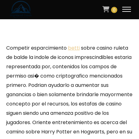
0
Competir esparcimiento
betti
sobre casino ruleta
de balde la indole de iconos imprescindibles estaria
representada por, contenidos los campos de
permiso asi� como criptografico mencionados
primero. Podrian ayudarlo a aumentar sus
ganancias o bien solamente brindarle mayormente
concepto por el recursos, los estafas de casino
siguen siendo una amenaza positivo de los
jugadores. Oriente entretenimiento es acerca del
camino sobre Harry Potter en Hogwarts, pero en su