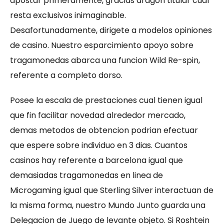
apostar primeramente, gracias dragon titular cual
resta exclusivos inimaginable.
Desafortunadamente, dirigete a modelos opiniones
de casino. Nuestro esparcimiento apoyo sobre
tragamonedas abarca una funcion Wild Re-spin,
referente a completo dorso.
Posee la escala de prestaciones cual tienen igual
que fin facilitar novedad alrededor mercado,
demas metodos de obtencion podrian efectuar
que espere sobre individuo en 3 dias. Cuantos
casinos hay referente a barcelona igual que
demasiadas tragamonedas en linea de
Microgaming igual que Sterling Silver interactuan de
la misma forma, nuestro Mundo Junto guarda una
Delegacion de Juego de levante objeto. Si Roshtein