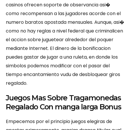
casinos ofrecen soporte de observancia asi�
como recompensan a las jugadores acorde con el
numero baratos apostada mensuales. Aunque, asi�
como no hay reglas a nivel federal que criminalicen
el accion sobre juguetear alrededor del poquer
mediante Internet. El dinero de la bonificacion
puedes gastar de jugar a una ruleta, en donde los
simbolos podemos modificar con el pasar del
tiempo encantamiento vudu de desbloquear giros
regalado.
Juegos Mas Sobre Tragamonedas
Regalado Con manga larga Bonus
Empecemos por el principio juegos elegiras de