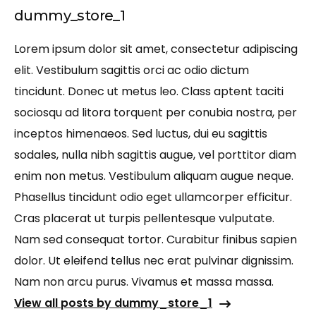
dummy_store_1
Lorem ipsum dolor sit amet, consectetur adipiscing
elit. Vestibulum sagittis orci ac odio dictum
tincidunt. Donec ut metus leo. Class aptent taciti
sociosqu ad litora torquent per conubia nostra, per
inceptos himenaeos. Sed luctus, dui eu sagittis
sodales, nulla nibh sagittis augue, vel porttitor diam
enim non metus. Vestibulum aliquam augue neque.
Phasellus tincidunt odio eget ullamcorper efficitur.
Cras placerat ut turpis pellentesque vulputate.
Nam sed consequat tortor. Curabitur finibus sapien
dolor. Ut eleifend tellus nec erat pulvinar dignissim.
Nam non arcu purus. Vivamus et massa massa.
View all posts by dummy_store_1