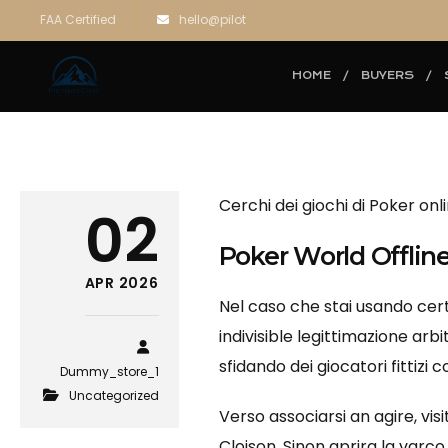
FAA Certified
hello@pilot
HOME
BUYERS
Cerchi dei giochi di Poker onl
02
Poker World Offlin
APR 2026
Nel caso che stai usando cert
indivisible legittimazione arbi
sfidando dei giocatori fittizi
Dummy_store_1
Uncategorized
Verso associarsi an agire, vis
Cloison. Sinon aprira la varc