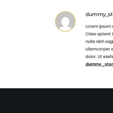
dummy_sto
Lorem ipsum do
Class aptent t
nulla nibh sag
ullamcorper ef
dolor. Ut ele
dummy_stor