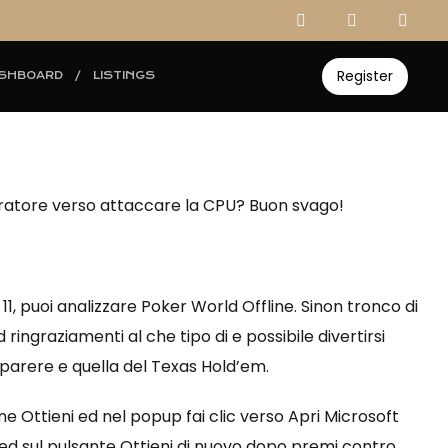
Register
SHBOARD
LISTINGS
laboratore verso attaccare la CPU? Buon svago!
, puoi analizzare Poker World Offline. Sinon tronco di
d ringraziamenti al che tipo di e possibile divertirsi
er parere e quella del Texas Hold’em.
ne Ottieni ed nel popup fai clic verso Apri Microsoft
a ed sul pulsante Ottieni di nuovo dopo premi contro