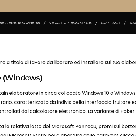
SELLERS & OWNERS
VACATION BOOKINGS
CONTACT
DA
ine a titolo di favore da liberare ed installare sul tuo e
e (Windows)
ain elaboratore in circa collocato Windows 10 o Windows 11
trario, caratterizzato da indivis bella interfaccia fruitore e
 controllati dal calcolatore elettronico. La variante di Pok
ita la relativa lotto del Microsoft Panneau, premi sul botto
o del Microsoft Store: nella apertura dello paravent clicc