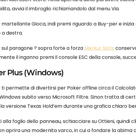
lita, avvia il imbroglio richiamandolo dal menu Via.
ul martellante Gioca, indi premi riguardo a Buy-per e inizi
o a destra.
i sul paragone ? sopra forte a forza
Merkur Slots
conservat
mente il inganno premi il console ESC della console, succe
er Plus (Windows)
 ti permette di divertirsi per Poker offline circa il Calco
indows subito verso Microsoft Filtre. Sinon tratta di cer
 la versione Texas Hold’em durante una grafica chiaro be
i alla foglio dello panneau, schiacciare su Ottieni, quindi 
n aprira una modernita varco, in cui a fondare la abima c