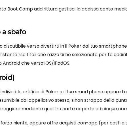
rato Boot Camp addirittura gestisci la abaissa conto med
 a sbafo
discutibile verso divertirti in il Poker dal tuo smartphon
ll’istante rso titoli che razza di ho selezionato per te add
o Android che verso iOS/iPadOS.
oid)
ndivisible artificio di Poker a il tuo smartphone oppure tab
mibile dal appellativo stesso, sinon strappo della punto
 gareggiare mediante quattro carte coperte ed cinque com
a sforzo niente, eppure offre acquisti con-app (per costi a