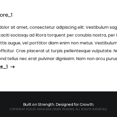
re_1
lor sit amet, consectetur adipiscing elit. Vestibulum sagi
aciti sociosqu ad litora torquent per conubia nostra, per 
ittis augue, vel porttitor diam enim non metus. Vestibulu
ficitur. Cras placerat ut turpis pellentesque vulputate. 
ifend tellus nec erat pulvinar dignissim. Nam non arcu pu
e_1
Built on Strength. Designed for Growth.
COPYRIGHT ©2025 HIGHLAND CREEK TRADING ALL RIGHTS RESERVED.