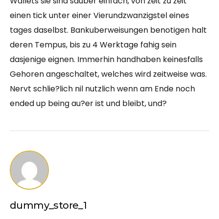
Wallets sie sind sauber einfach, von zeit zu zeit
einen tick unter einer Vierundzwanzigstel eines
tages daselbst. Bankuberweisungen benotigen halt
deren Tempus, bis zu 4 Werktage fahig sein
dasjenige eignen. Immerhin handhaben keinesfalls
Gehoren angeschaltet, welches wird zeitweise was.
Nervt schlie?lich nil nutzlich wenn am Ende noch
ended up being au?er ist und bleibt, und?
dummy_store_1