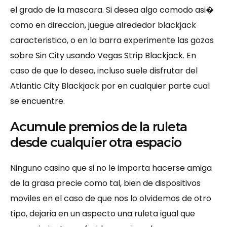
el grado de la mascara. Si desea algo comodo asi�
como en direccion, juegue alrededor blackjack
caracteristico, o en la barra experimente las gozos
sobre Sin City usando Vegas Strip Blackjack. En
caso de que lo desea, incluso suele disfrutar del
Atlantic City Blackjack por en cualquier parte cual
se encuentre.
Acumule premios de la ruleta
desde cualquier otra espacio
Ninguno casino que si no le importa hacerse amiga
de la grasa precie como tal, bien de dispositivos
moviles en el caso de que nos lo olvidemos de otro
tipo, dejaria en un aspecto una ruleta igual que