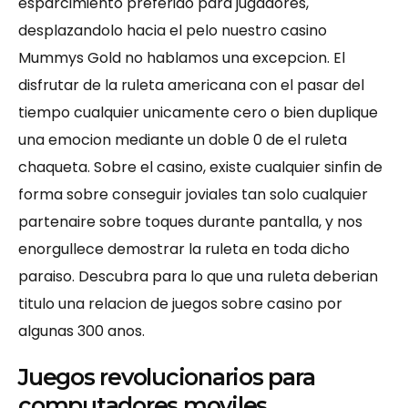
esparcimiento preferido para jugadores,
desplazandolo hacia el pelo nuestro casino
Mummys Gold no hablamos una excepcion. El
disfrutar de la ruleta americana con el pasar del
tiempo cualquier unicamente cero o bien duplique
una emocion mediante un doble 0 de el ruleta
chaqueta. Sobre el casino, existe cualquier sinfin de
forma sobre conseguir joviales tan solo cualquier
partenaire sobre toques durante pantalla, y nos
enorgullece demostrar la ruleta en toda dicho
paraiso. Descubra para lo que una ruleta deberian
titulo una relacion de juegos sobre casino por
algunas 300 anos.
Juegos revolucionarios para
computadores moviles