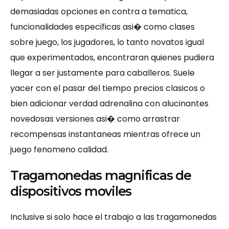
demasiadas opciones en contra a tematica,
funcionalidades especificas asi� como clases
sobre juego, los jugadores, lo tanto novatos igual
que experimentados, encontraran quienes pudiera
llegar a ser justamente para caballeros. Suele
yacer con el pasar del tiempo precios clasicos o
bien adicionar verdad adrenalina con alucinantes
novedosas versiones asi� como arrastrar
recompensas instantaneas mientras ofrece un
juego fenomeno calidad.
Tragamonedas magnificas de
dispositivos moviles
Inclusive si solo hace el trabajo a las tragamonedas