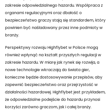
zakresie odpowiedzialnego hazardu. Współpraca z
organami regulacyjnymi oraz dbałość o
bezpieczeństwo graczy stają się standardem, który
powinien być naśladowany przez inne podmioty w
branży.
Perspektywy rozwoju Highflybet w Polsce mogą
również wpłynąć na kształt przyszłych regulacji w
zakresie hazardu. W miarę jak rynek się rozwija, a
nowe technologie wkraczają do świata gier,
konieczne będzie dostosowywanie przepisów, aby
zapewnić bezpieczeństwo oraz przejrzystość w
działalności hazardowej. Highflybet jest przykładem,
że odpowiedzialne podejście do hazardu przynosi
korzyści zarówno graczom, jak i całej branży.