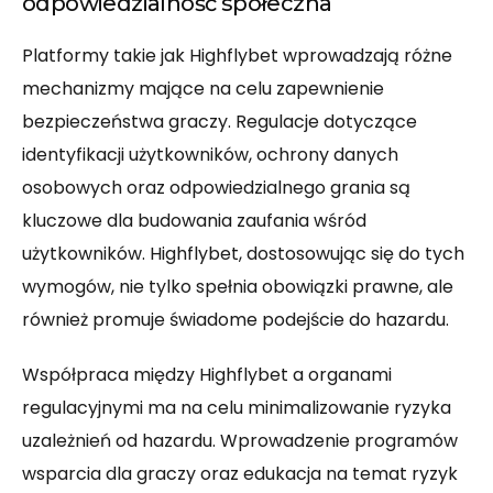
odpowiedzialność społeczna
Platformy takie jak Highflybet wprowadzają różne
mechanizmy mające na celu zapewnienie
bezpieczeństwa graczy. Regulacje dotyczące
identyfikacji użytkowników, ochrony danych
osobowych oraz odpowiedzialnego grania są
kluczowe dla budowania zaufania wśród
użytkowników. Highflybet, dostosowując się do tych
wymogów, nie tylko spełnia obowiązki prawne, ale
również promuje świadome podejście do hazardu.
Współpraca między Highflybet a organami
regulacyjnymi ma na celu minimalizowanie ryzyka
uzależnień od hazardu. Wprowadzenie programów
wsparcia dla graczy oraz edukacja na temat ryzyk