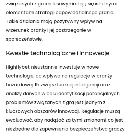
związanych z grami losowymi stają się istotnymi
elementami strategii odpowiedzialnego grania.
Takie działania mają pozytywny wpływ na
wizerunek branży i jej postrzeganie w
społeczeństwie.
Kwestie technologiczne i innowacje
Highflybet nieustannie inwestuje w nowe
technologie, co wpływa na regulacje w branży
hazardowej. Rozwój sztucznej inteligencji oraz
analizy danych w celu identyfikacji potencjalnych
problemów związanych z grą jest jednym z
kluczowych obszarów innowacji. Regulacje muszą
ewoluować, aby nadążać za tymi zmianami, co jest
niezbędne dla zapewnienia bezpieczeństwa graczy.