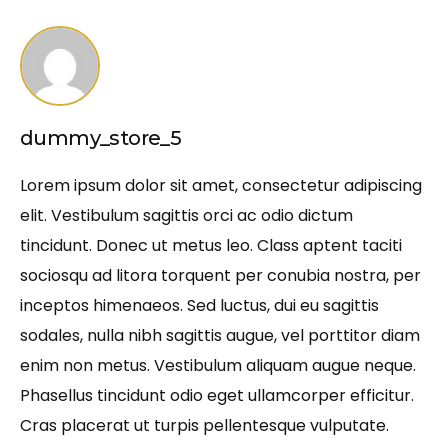
dummy_store_5
Lorem ipsum dolor sit amet, consectetur adipiscing
elit. Vestibulum sagittis orci ac odio dictum
tincidunt. Donec ut metus leo. Class aptent taciti
sociosqu ad litora torquent per conubia nostra, per
inceptos himenaeos. Sed luctus, dui eu sagittis
sodales, nulla nibh sagittis augue, vel porttitor diam
enim non metus. Vestibulum aliquam augue neque.
Phasellus tincidunt odio eget ullamcorper efficitur.
Cras placerat ut turpis pellentesque vulputate.