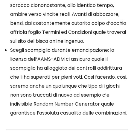
scrocco ciononostante, allo identico tempo,
ambire verso vincite reali. Avanti di abbozzare,
bensi, dai costantemente autorita colpo d’occhio
affriola foglio Termini ed Condizioni quale troverai
sul sito del bisca online ingenuo.
Scegli scompiglio durante emancipazione: la
licenza dell’AAMS-ADM ci assicura quale il
scompiglio ha alloggiato dei controlli addirittura
che li ha superati per pieni voti. Cosi facendo, cosi,
saremo anche un qualunque che tipo di i giochi
non sono truccati di nuovo ad esempio c’e
indivisible Random Number Generator quale
garantisce l’assoluta casualita delle combinazioni.