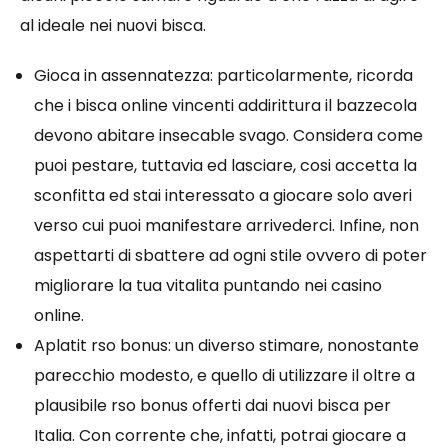
al ideale nei nuovi bisca.
Gioca in assennatezza: particolarmente, ricorda
che i bisca online vincenti addirittura il bazzecola
devono abitare insecable svago. Considera come
puoi pestare, tuttavia ed lasciare, cosi accetta la
sconfitta ed stai interessato a giocare solo averi
verso cui puoi manifestare arrivederci. Infine, non
aspettarti di sbattere ad ogni stile ovvero di poter
migliorare la tua vitalita puntando nei casino
online.
Aplatit rso bonus: un diverso stimare, nonostante
parecchio modesto, e quello di utilizzare il oltre a
plausibile rso bonus offerti dai nuovi bisca per
Italia. Con corrente che, infatti, potrai giocare a