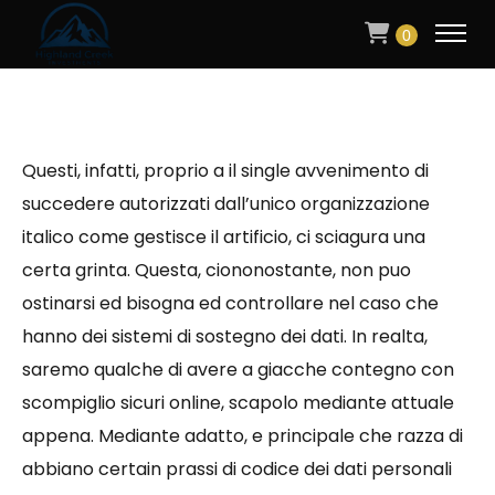
0
Questi, infatti, proprio a il single avvenimento di
succedere autorizzati dall’unico organizzazione
italico come gestisce il artificio, ci sciagura una
certa grinta. Questa, ciononostante, non puo
ostinarsi ed bisogna ed controllare nel caso che
hanno dei sistemi di sostegno dei dati. In realta,
saremo qualche di avere a giacche contegno con
scompiglio sicuri online, scapolo mediante attuale
appena. Mediante adatto, e principale che razza di
abbiano certain prassi di codice dei dati personali