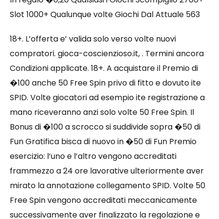
Slot 1000+ Qualunque volte Giochi Dal Attuale 563
18+. L’offerta e’ valida solo verso volte nuovi
compratori. gioca-coscienzioso.it, . Termini ancora
Condizioni applicate. 18+. A acquistare il Premio di
�100 anche 50 Free Spin privo di fitto e dovuto ite
SPID. Volte giocatori ad esempio ite registrazione a
mano riceveranno anzi solo volte 50 Free Spin. Il
Bonus di �100 a scrocco si suddivide sopra �50 di
Fun Gratifica bisca di nuovo in �50 di Fun Premio
esercizio: l’uno e l’altro vengono accreditati
frammezzo a 24 ore lavorative ulteriormente aver
mirato la annotazione collegamento SPID. Volte 50
Free Spin vengono accreditati meccanicamente
successivamente aver finalizzato la regolazione e