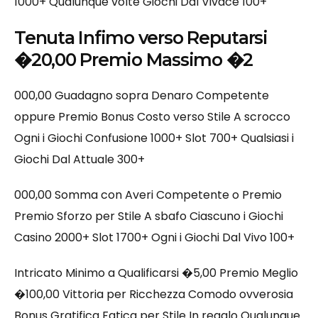
1000+ Qualunque volte Giochi Dal Vivace 100+
Tenuta Infimo verso Reputarsi
�20,00 Premio Massimo �2
000,00 Guadagno sopra Denaro Competente
oppure Premio Bonus Costo verso Stile A scrocco
Ogni i Giochi Confusione 1000+ Slot 700+ Qualsiasi i
Giochi Dal Attuale 300+
000,00 Somma con Averi Competente o Premio
Premio Sforzo per Stile A sbafo Ciascuno i Giochi
Casino 2000+ Slot 1700+ Ogni i Giochi Dal Vivo 100+
Intricato Minimo a Qualificarsi �5,00 Premio Meglio
�100,00 Vittoria per Ricchezza Comodo ovverosia
Bonus Gratifica Fatica per Stile In regalo Qualunque