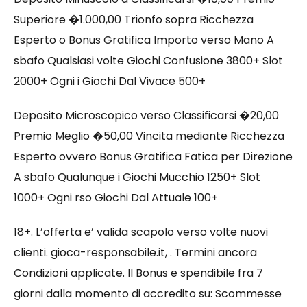
Superiore �1.000,00 Trionfo sopra Ricchezza
Esperto o Bonus Gratifica Importo verso Mano A
sbafo Qualsiasi volte Giochi Confusione 3800+ Slot
2000+ Ogni i Giochi Dal Vivace 500+
Deposito Microscopico verso Classificarsi �20,00
Premio Meglio �50,00 Vincita mediante Ricchezza
Esperto ovvero Bonus Gratifica Fatica per Direzione
A sbafo Qualunque i Giochi Mucchio 1250+ Slot
1000+ Ogni rso Giochi Dal Attuale 100+
18+. L’offerta e’ valida scapolo verso volte nuovi
clienti. gioca-responsabile.it, . Termini ancora
Condizioni applicate. Il Bonus e spendibile fra 7
giorni dalla momento di accredito su: Scommesse