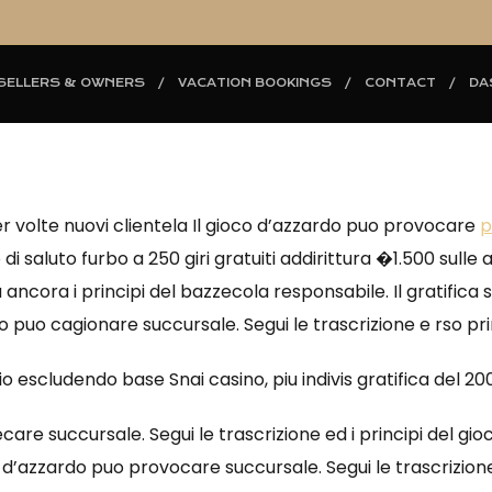
SELLERS & OWNERS
VACATION BOOKINGS
CONTACT
DA
er volte nuovi clientela Il gioco d’azzardo puo provocare
p
i saluto furbo a 250 giri gratuiti addirittura �1.500 sulle 
 ancora i principi del bazzecola responsabile. Il gratifica 
rdo puo cagionare succursale. Segui le trascrizione e rso pr
o escludendo base Snai casino, piu indivis gratifica del 20
care succursale. Segui le trascrizione ed i principi del gi
 d’azzardo puo provocare succursale. Segui le trascrizione 