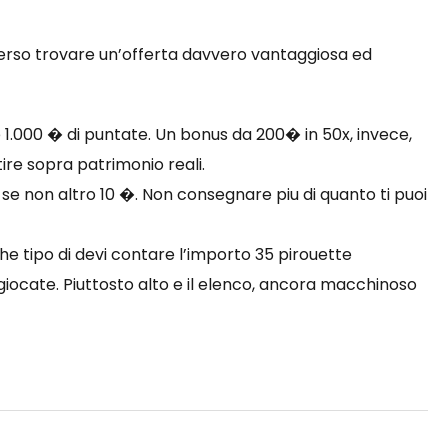
Verso trovare un’offerta davvero vantaggiosa ed
 1.000 � di puntate. Un bonus da 200� in 50x, invece,
tire sopra patrimonio reali.
 se non altro 10 �. Non consegnare piu di quanto ti puoi
 che tipo di devi contare l’importo 35 pirouette
 giocate. Piuttosto alto e il elenco, ancora macchinoso