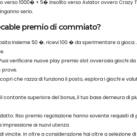
 verso 1000� + 5� Insolito verso Aviator ovvero Crazy T
l inganno serio.
secable premio di commiato?
osita insieme 50 �, ricevi 100 � da sperimentare a gioca. 
e.
Puoi verificare nuove play premio slot ovverosia giochi da 
 prove.
copri che razza di funziona il posto, esplora i giochi e v
il contante superiore del bonus, il tuo base demeura di pi
datto. Rso premio regolazione hanno sovente requisiti di p
a impressione ai nuovi utenza.
di vincite. In oltre a considerazione hai oltre a selezione