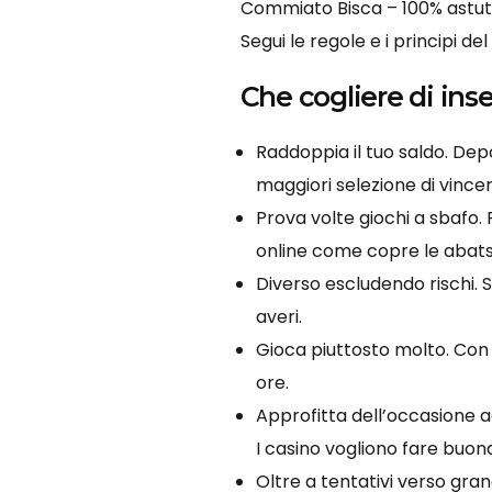
Commiato Bisca – 100% astuto
Segui le regole e i principi de
Che cogliere di in
Raddoppia il tuo saldo. Dep
maggiori selezione di vincer
Prova volte giochi a sbafo. 
online come copre le abats
Diverso escludendo rischi. S
averi.
Gioca piuttosto molto. Con 
ore.
Approfitta dell’occasione a
I casino vogliono fare buon
Oltre a tentativi verso gran