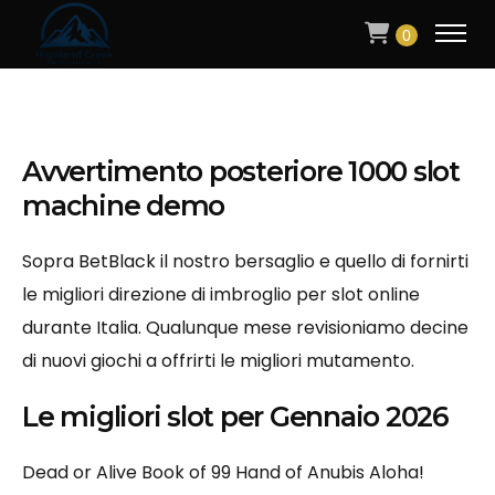
0
Avvertimento posteriore 1000 slot
machine demo
Sopra BetBlack il nostro bersaglio e quello di fornirti
le migliori direzione di imbroglio per slot online
durante Italia. Qualunque mese revisioniamo decine
di nuovi giochi a offrirti le migliori mutamento.
Le migliori slot per Gennaio 2026
Dead or Alive Book of 99 Hand of Anubis Aloha!