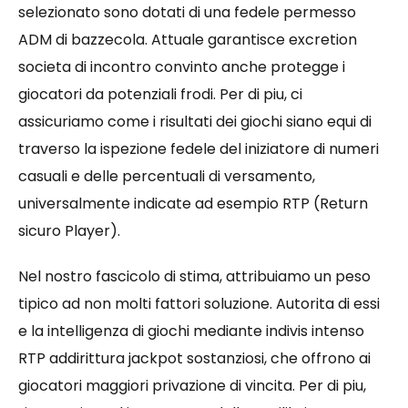
selezionato sono dotati di una fedele permesso
ADM di bazzecola. Attuale garantisce excretion
societa di incontro convinto anche protegge i
giocatori da potenziali frodi. Per di piu, ci
assicuriamo come i risultati dei giochi siano equi di
traverso la ispezione fedele del iniziatore di numeri
casuali e delle percentuali di versamento,
universalmente indicate ad esempio RTP (Return
sicuro Player).
Nel nostro fascicolo di stima, attribuiamo un peso
tipico ad non molti fattori soluzione. Autorita di essi
e la intelligenza di giochi mediante indivis intenso
RTP addirittura jackpot sostanziosi, che offrono ai
giocatori maggiori privazione di vincita. Per di piu,