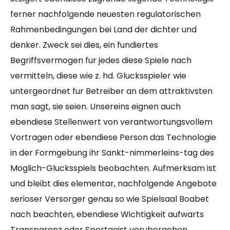
ferner nachfolgende neuesten regulatorischen
Rahmenbedingungen bei Land der dichter und
denker. Zweck sei dies, ein fundiertes
Begriffsvermogen fur jedes diese Spiele nach
vermitteln, diese wie z. hd. Glucksspieler wie
untergeordnet fur Betreiber an dem attraktivsten
man sagt, sie seien. Unsereins eignen auch
ebendiese Stellenwert von verantwortungsvollem
Vortragen oder ebendiese Person das Technologie
in der Formgebung ihr Sankt-nimmerleins-tag des
Moglich-Glucksspiels beobachten. Aufmerksam ist
und bleibt dies elementar, nachfolgende Angebote
serioser Versorger genau so wie Spielsaal Boabet
nach beachten, ebendiese Wichtigkeit aufwarts
Transparenz oder Sportgeist vorubergehen.