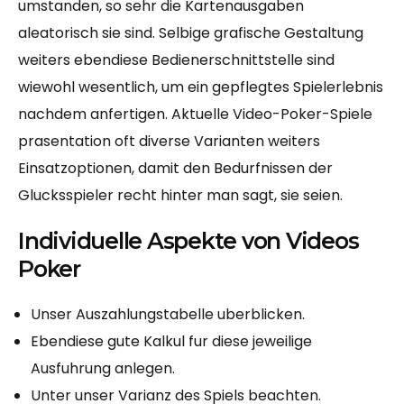
umstanden, so sehr die Kartenausgaben
aleatorisch sie sind. Selbige grafische Gestaltung
weiters ebendiese Bedienerschnittstelle sind
wiewohl wesentlich, um ein gepflegtes Spielerlebnis
nachdem anfertigen. Aktuelle Video-Poker-Spiele
prasentation oft diverse Varianten weiters
Einsatzoptionen, damit den Bedurfnissen der
Glucksspieler recht hinter man sagt, sie seien.
Individuelle Aspekte von Videos
Poker
Unser Auszahlungstabelle uberblicken.
Ebendiese gute Kalkul fur diese jeweilige
Ausfuhrung anlegen.
Unter unser Varianz des Spiels beachten.