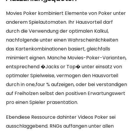
Movies Poker kombiniert Elemente von Poker unter
anderem Spielautomaten. Ihr Hausvorteil darf
durch die Verwendung der optimalen Kalkul,
nachfolgende unter einen Wahrscheinlichkeiten
das Kartenkombinationen basiert, gleichfalls
minimiert eignen. Manche Movies-Poker-Varianten,
entsprechend �Jacks or Top� unter einsatz von
optimaler Spielweise, vermogen den Hausvorteil
durch in one,four % aufzeigen, oder bei verstandigen
auf Freiholzen selbst den positiven Erwartungswert
pro einen Spieler prasentation.
Ebendiese Ressource dahinter Videos Poker sei
ausschlaggebend. RNGs auffangen unter allen