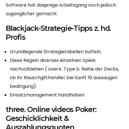
Software hat dasjenige Arbeitsgang noch jedoch
zuganglicher gemacht.
Blackjack-Strategie-Tipps z. hd.
Profis
Grundlegende Strategietabellen buffeln.
Diese Regeln diverses einzelnen Spiels
nachvollziehen ( zwerk. Type b. Reihe der Decks,
ob ihr Rauschgifthandler bei Sanft 16 aussaugen
bedingung).
Einsatzmanagement handhaben.
three. Online videos Poker:
Geschicklichkeit &
Auszahlungsquoten