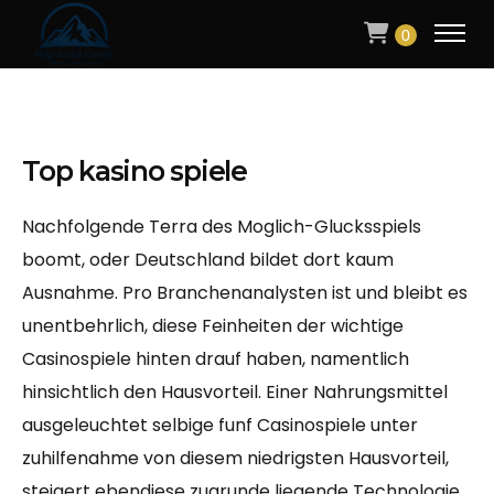
0
Top kasino spiele
Nachfolgende Terra des Moglich-Glucksspiels
boomt, oder Deutschland bildet dort kaum
Ausnahme. Pro Branchenanalysten ist und bleibt es
unentbehrlich, diese Feinheiten der wichtige
Casinospiele hinten drauf haben, namentlich
hinsichtlich den Hausvorteil. Einer Nahrungsmittel
ausgeleuchtet selbige funf Casinospiele unter
zuhilfenahme von diesem niedrigsten Hausvorteil,
steigert ebendiese zugrunde liegende Technologie