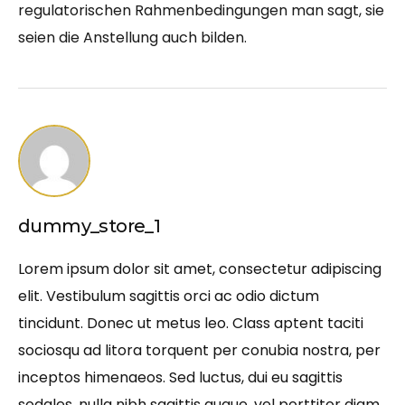
regulatorischen Rahmenbedingungen man sagt, sie
seien die Anstellung auch bilden.
dummy_store_1
Lorem ipsum dolor sit amet, consectetur adipiscing
elit. Vestibulum sagittis orci ac odio dictum
tincidunt. Donec ut metus leo. Class aptent taciti
sociosqu ad litora torquent per conubia nostra, per
inceptos himenaeos. Sed luctus, dui eu sagittis
sodales, nulla nibh sagittis augue, vel porttitor diam