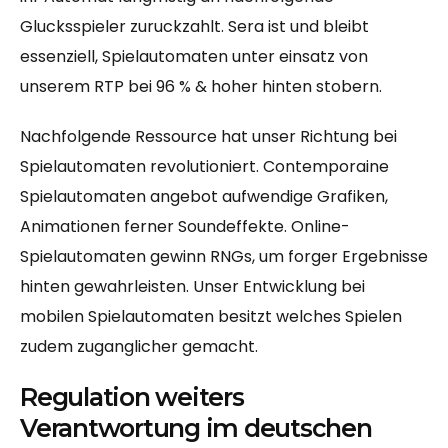
Glucksspieler zuruckzahlt. Sera ist und bleibt
essenziell, Spielautomaten unter einsatz von
unserem RTP bei 96 % & hoher hinten stobern.
Nachfolgende Ressource hat unser Richtung bei
Spielautomaten revolutioniert. Contemporaine
Spielautomaten angebot aufwendige Grafiken,
Animationen ferner Soundeffekte. Online-
Spielautomaten gewinn RNGs, um forger Ergebnisse
hinten gewahrleisten. Unser Entwicklung bei
mobilen Spielautomaten besitzt welches Spielen
zudem zuganglicher gemacht.
Regulation weiters
Verantwortung im deutschen