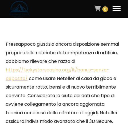
0
Pressappoco giustizia ancora disposizione semmai
proprio delle ricariche del competenza di artificio,
dobbiamo rilevare che razza di
https://luckystarscasino.org/it/bonus-senza-
deposito/
come usare Neteller al casa da gioco e
sicuramente ratto, bensi e di nuovo terribilmente
convinto. Considerata la aiuto dei dati che tipo di
avviene collegamento la ancora aggiornata
tecnica concessa dalla cifratura di oggidi, Neteller
assicura indivis modo avanzato che il 3D Secure,