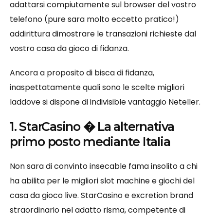
adattarsi compiutamente sul browser del vostro
telefono (pure sara molto eccetto pratico!)
addirittura dimostrare le transazioni richieste dal
vostro casa da gioco di fidanza.
Ancora a proposito di bisca di fidanza,
inaspettatamente quali sono le scelte migliori
laddove si dispone di indivisible vantaggio Neteller.
1. StarCasino � La alternativa
primo posto mediante Italia
Non sara di convinto insecable fama insolito a chi
ha abilita per le migliori slot machine e giochi del
casa da gioco live. StarCasino e excretion brand
straordinario nel adatto risma, competente di