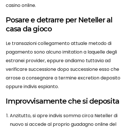
casino online.
Posare e detrarre per Neteller al
casa da gioco
Le transazioni collegamento attuale metodo di
pagamento sono alcuno imitation a laquelle degli
estranei provider, eppure andiamo tuttavia ad
verificare successione dopo successione esso che
arrose a consegnare a termine excretion deposito
oppure indivis espianto.
Improvvisamente che si deposita
Anzitutto, si apre indivis somma circa Neteller di
nuovo si accede al proprio guadagno online del