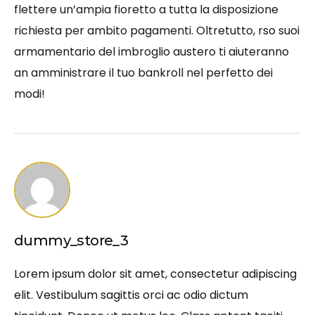
flettere un’ampia fioretto a tutta la disposizione
richiesta per ambito pagamenti. Oltretutto, rso suoi
armamentario del imbroglio austero ti aiuteranno
an amministrare il tuo bankroll nel perfetto dei
modi!
dummy_store_3
Lorem ipsum dolor sit amet, consectetur adipiscing
elit. Vestibulum sagittis orci ac odio dictum