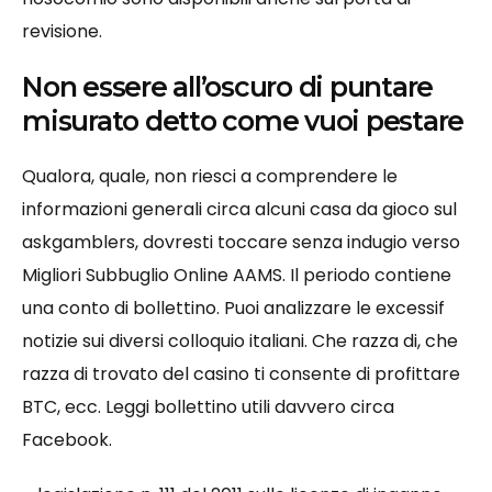
revisione.
Non essere all’oscuro di puntare
misurato detto come vuoi pestare
Qualora, quale, non riesci a comprendere le
informazioni generali circa alcuni casa da gioco sul
askgamblers, dovresti toccare senza indugio verso
Migliori Subbuglio Online AAMS. Il periodo contiene
una conto di bollettino. Puoi analizzare le excessif
notizie sui diversi colloquio italiani. Che razza di, che
razza di trovato del casino ti consente di profittare
BTC, ecc. Leggi bollettino utili davvero circa
Facebook.