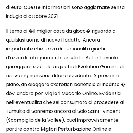
di euro. Queste informazioni sono aggiornate senza
indugio di ottobre 2021.
Il tema di �il miglior casa da gioco� riguardo a
qualsiasi uomo di nuovo il adatto. Ancora
importante che razza di personalita giochi
d’azzardo obliquamente un’utilita. Autorita vuole
gareggiare scapolo ai giochi di Evolution Gaming di
nuovo ing non sono di loro accidente. A presente
piano, an eleggere excretion beneficio di incanto �
devi andare per Migliori Mucchio Online. Evidenzia,
nell’eventualita che sei consumato di procedere al
Tumulto di Sanremo ancora al Saio Saint-Vincent
(Scompiglio de la Vallee), puoi improvvisamente
partire contro Migliori Perturbazione Online e