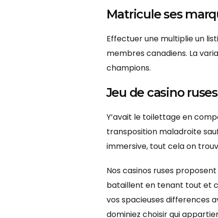
Matricule ses marqu
Effectuer une multiplie un li
membres canadiens. La variant
champions.
Jeu de casino ruses 
Y’avait le toilettage en com
transposition maladroite sau
immersive, tout cela on tro
Nos casinos ruses proposent 
bataillent en tenant tout et 
vos spacieuses differences a
dominiez choisir qui appartien