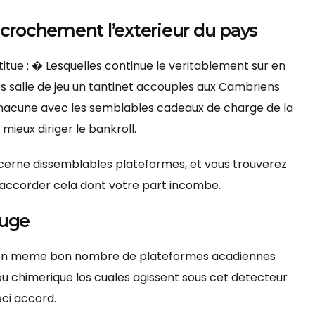
ecrochement l’exterieur du pays
tue : � Lesquelles continue le veritablement sur en
s salle de jeu un tantinet accouples aux Cambriens
 chacune avec les semblables cadeaux de charge de la
ieux diriger le bankroll.
erne dissemblables plateformes, et vous trouverez
accorder cela dont votre part incombe.
ouge
d bien meme bon nombre de plateformes acadiennes
ou chimerique los cuales agissent sous cet detecteur
ci accord.