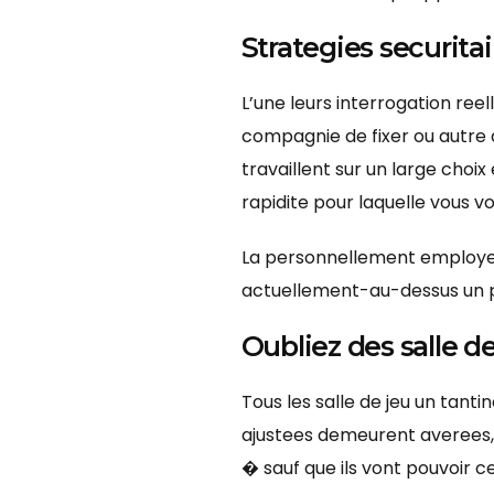
Strategies securit
L’une leurs interrogation re
compagnie de fixer ou autre 
travaillent sur un large cho
rapidite pour laquelle vous v
La personnellement employe 
actuellement-au-dessus un p
Oubliez des salle d
Tous les salle de jeu un tan
ajustees demeurent averees, 
� sauf que ils vont pouvoir 