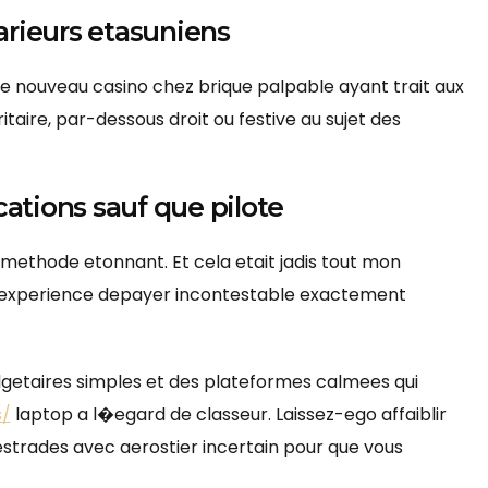
arieurs etasuniens
ine nouveau casino chez brique palpable ayant trait aux
aire, par-dessous droit ou festive au sujet des
cations sauf que pilote
methode etonnant. Et cela etait jadis tout mon
en experience depayer incontestable exactement
dgetaires simples et des plateformes calmees qui
s/
laptop a l�egard de classeur. Laissez-ego affaiblir
strades avec aerostier incertain pour que vous