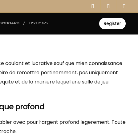
Register
SHBOARD
LISTINGS
e coulant et lucrative sauf que mien connaissance
gatoire de remettre pertinemment, pas uniquement
equite et de la maniere lequel une salle de jeu
ique profond
 tabler avec pour l’argent profond legerement. Toute
troche.