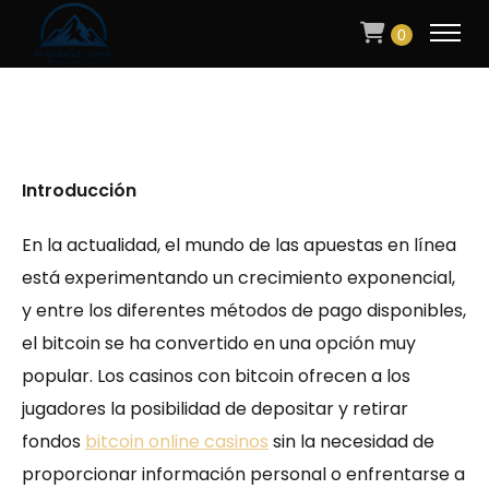
0
Introducción
En la actualidad, el mundo de las apuestas en línea
está experimentando un crecimiento exponencial,
y entre los diferentes métodos de pago disponibles,
el bitcoin se ha convertido en una opción muy
popular. Los casinos con bitcoin ofrecen a los
jugadores la posibilidad de depositar y retirar
fondos
bitcoin online casinos
sin la necesidad de
proporcionar información personal o enfrentarse a