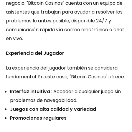
negocio. "Bitcoin Casinos" cuenta con un equipo de
asistentes que trabajan para ayudar a resolver los
problemas lo antes posible, disponible 24/7 y
comunicación rápida vía correo electrónico o chat
en vivo.
Experiencia del Jugador
La experiencia del jugador también se considera
fundamental. En este caso, "Bitcoin Casinos" ofrece:
Interfaz intuitiva
: Acceder a cualquier juego sin
problemas de navegabilidad.
Juegos con alta calidad y variedad
Promociones regulares