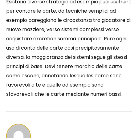
Esistono diverse strategie ad esempio puoi usufruire
per contare le carte, da tecniche semplici ad
esempio pareggiano le circostanza tra giocatore di
nuovo mazziere, verso sistemi complessi verso
acquistare excretion somma principale. Pure ogni
uso di conta delle carte cosi precipitosamente
diversa, la maggioranza dei sistemi segue gli stessi
principi di base. Devi tenere marchio delle carte
come escono, annotando lesquelles come sono
favorevoli a te e quelle ad esempio sono
sfavorevoli, che le carte mediante numeri bassi.