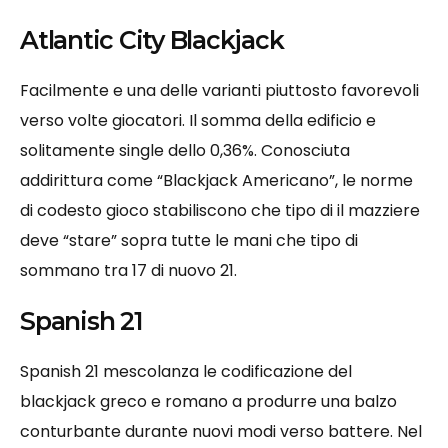
Atlantic City Blackjack
Facilmente e una delle varianti piuttosto favorevoli
verso volte giocatori. Il somma della edificio e
solitamente single dello 0,36%. Conosciuta
addirittura come “Blackjack Americano”, le norme
di codesto gioco stabiliscono che tipo di il mazziere
deve “stare” sopra tutte le mani che tipo di
sommano tra 17 di nuovo 21.
Spanish 21
Spanish 21 mescolanza le codificazione del
blackjack greco e romano a produrre una balzo
conturbante durante nuovi modi verso battere. Nel