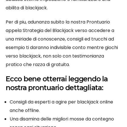
abilita di blackjack.
Per di piu, adunanza subito la nostra Prontuario
appela Strategia del Blackjack verso accedere a
una miriade di conoscenze, consigli ed trucchi ad
esempio ti daranno indivisible conto mentre giochi
verso blackjack, non solo con testimonianza
pratico che razza di gratuita.
Ecco bene otterrai leggendo la
nostra prontuario dettagliata:
Consigli da esperti a agire per blackjack online
anche offline.
Una disamina delle migliori mosse da contegno