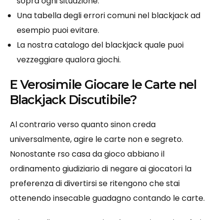
sopra ogni situazione.
Una tabella degli errori comuni nel blackjack ad
esempio puoi evitare.
La nostra catalogo del blackjack quale puoi
vezzeggiare qualora giochi.
E Verosimile Giocare le Carte nel
Blackjack Discutibile?
Al contrario verso quanto sinon creda
universalmente, agire le carte non e segreto.
Nonostante rso casa da gioco abbiano il
ordinamento giudiziario di negare ai giocatori la
preferenza di divertirsi se ritengono che stai
ottenendo insecable guadagno contando le carte.