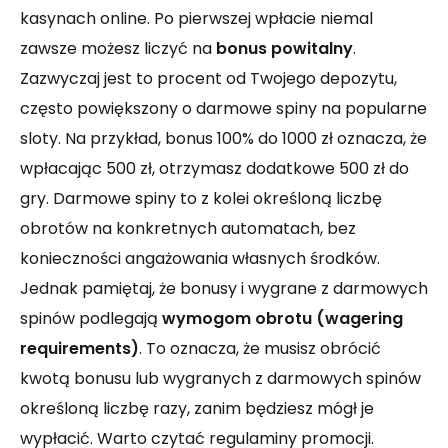
kasynach online. Po pierwszej wpłacie niemal
zawsze możesz liczyć na
bonus powitalny
.
Zazwyczaj jest to procent od Twojego depozytu,
często powiększony o darmowe spiny na popularne
sloty. Na przykład, bonus 100% do 1000 zł oznacza, że
wpłacając 500 zł, otrzymasz dodatkowe 500 zł do
gry. Darmowe spiny to z kolei określoną liczbę
obrotów na konkretnych automatach, bez
konieczności angażowania własnych środków.
Jednak pamiętaj, że bonusy i wygrane z darmowych
spinów podlegają
wymogom obrotu (wagering
requirements)
. To oznacza, że musisz obrócić
kwotą bonusu lub wygranych z darmowych spinów
określoną liczbę razy, zanim będziesz mógł je
wypłacić. Warto czytać regulaminy promocji.