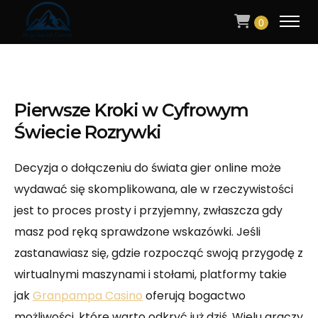
0
Pierwsze Kroki w Cyfrowym
Świecie Rozrywki
Decyzja o dołączeniu do świata gier online może
wydawać się skomplikowana, ale w rzeczywistości
jest to proces prosty i przyjemny, zwłaszcza gdy
masz pod ręką sprawdzone wskazówki. Jeśli
zastanawiasz się, gdzie rozpocząć swoją przygodę z
wirtualnymi maszynami i stołami, platformy takie
jak
Granpampa Casino
oferują bogactwo
możliwości, które warto odkryć już dziś. Wielu graczy