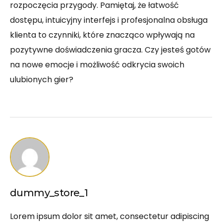
rozpoczęcia przygody. Pamiętaj, że łatwość
dostępu, intuicyjny interfejs i profesjonalna obsługa
klienta to czynniki, które znacząco wpływają na
pozytywne doświadczenia gracza. Czy jesteś gotów
na nowe emocje i możliwość odkrycia swoich
ulubionych gier?
dummy_store_1
Lorem ipsum dolor sit amet, consectetur adipiscing