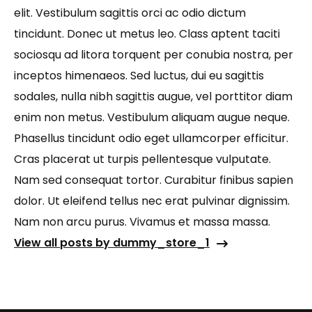
elit. Vestibulum sagittis orci ac odio dictum
tincidunt. Donec ut metus leo. Class aptent taciti
sociosqu ad litora torquent per conubia nostra, per
inceptos himenaeos. Sed luctus, dui eu sagittis
sodales, nulla nibh sagittis augue, vel porttitor diam
enim non metus. Vestibulum aliquam augue neque.
Phasellus tincidunt odio eget ullamcorper efficitur.
Cras placerat ut turpis pellentesque vulputate.
Nam sed consequat tortor. Curabitur finibus sapien
dolor. Ut eleifend tellus nec erat pulvinar dignissim.
Nam non arcu purus. Vivamus et massa massa.
View all posts by dummy_store_1