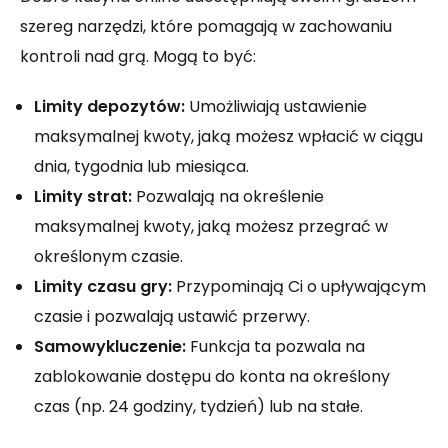
szereg narzędzi, które pomagają w zachowaniu
kontroli nad grą. Mogą to być:
Limity depozytów:
Umożliwiają ustawienie
maksymalnej kwoty, jaką możesz wpłacić w ciągu
dnia, tygodnia lub miesiąca.
Limity strat:
Pozwalają na określenie
maksymalnej kwoty, jaką możesz przegrać w
określonym czasie.
Limity czasu gry:
Przypominają Ci o upływającym
czasie i pozwalają ustawić przerwy.
Samowykluczenie:
Funkcja ta pozwala na
zablokowanie dostępu do konta na określony
czas (np. 24 godziny, tydzień) lub na stałe.