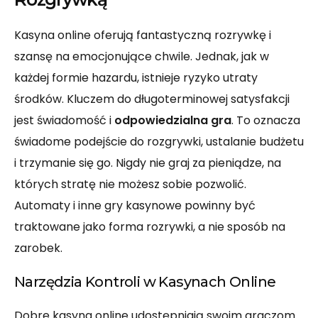
Kasyna online oferują fantastyczną rozrywkę i
szansę na emocjonujące chwile. Jednak, jak w
każdej formie hazardu, istnieje ryzyko utraty
środków. Kluczem do długoterminowej satysfakcji
jest świadomość i
odpowiedzialna gra
. To oznacza
świadome podejście do rozgrywki, ustalanie budżetu
i trzymanie się go. Nigdy nie graj za pieniądze, na
których stratę nie możesz sobie pozwolić.
Automaty i inne gry kasynowe powinny być
traktowane jako forma rozrywki, a nie sposób na
zarobek.
Narzędzia Kontroli w Kasynach Online
Dobre kasyna online udostępniają swoim graczom