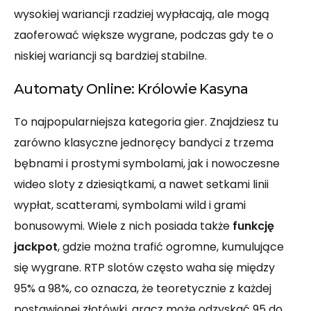
wysokiej wariancji rzadziej wypłacają, ale mogą
zaoferować większe wygrane, podczas gdy te o
niskiej wariancji są bardziej stabilne.
Automaty Online: Królowie Kasyna
To najpopularniejsza kategoria gier. Znajdziesz tu
zarówno klasyczne jednoręcy bandyci z trzema
bębnami i prostymi symbolami, jak i nowoczesne
wideo sloty z dziesiątkami, a nawet setkami linii
wypłat, scatterami, symbolami wild i grami
bonusowymi. Wiele z nich posiada także
funkcję
jackpot
, gdzie można trafić ogromne, kumulujące
się wygrane. RTP slotów często waha się między
95% a 98%, co oznacza, że teoretycznie z każdej
postawionej złotówki, gracz może odzyskać 95 do