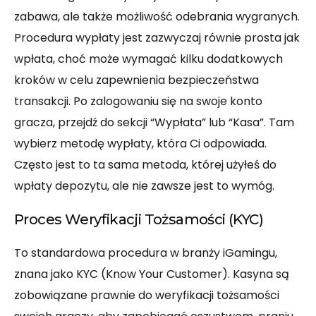
zabawa, ale także możliwość odebrania wygranych.
Procedura wypłaty jest zazwyczaj równie prosta jak
wpłata, choć może wymagać kilku dodatkowych
kroków w celu zapewnienia bezpieczeństwa
transakcji. Po zalogowaniu się na swoje konto
gracza, przejdź do sekcji “Wypłata” lub “Kasa”. Tam
wybierz metodę wypłaty, która Ci odpowiada.
Często jest to ta sama metoda, której użyłeś do
wpłaty depozytu, ale nie zawsze jest to wymóg.
Proces Weryfikacji Tożsamości (KYC)
To standardowa procedura w branży iGamingu,
znana jako KYC (Know Your Customer). Kasyna są
zobowiązane prawnie do weryfikacji tożsamości