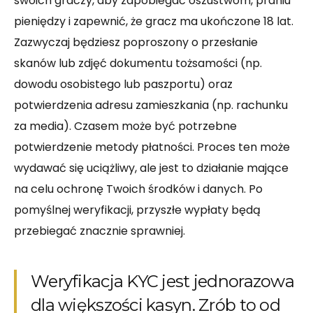
swoich graczy, aby zapobiegać oszustwom, praniu
pieniędzy i zapewnić, że gracz ma ukończone 18 lat.
Zazwyczaj będziesz poproszony o przesłanie
skanów lub zdjęć dokumentu tożsamości (np.
dowodu osobistego lub paszportu) oraz
potwierdzenia adresu zamieszkania (np. rachunku
za media). Czasem może być potrzebne
potwierdzenie metody płatności. Proces ten może
wydawać się uciążliwy, ale jest to działanie mające
na celu ochronę Twoich środków i danych. Po
pomyślnej weryfikacji, przyszłe wypłaty będą
przebiegać znacznie sprawniej.
Weryfikacja KYC jest jednorazowa
dla większości kasyn. Zrób to od