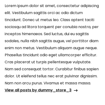
Lorem ipsum dolor sit amet, consectetur adipiscing
elit. Vestibulum sagittis orci ac odio dictum
tincidunt. Donec ut metus leo. Class aptent taciti
sociosqu ad litora torquent per conubia nostra, per
inceptos himenaeos. Sed luctus, dui eu sagittis
sodales, nulla nibh sagittis augue, vel porttitor diam
enim non metus. Vestibulum aliquam augue neque.
Phasellus tincidunt odio eget ullamcorper efficitur.
Cras placerat ut turpis pellentesque vulputate.
Nam sed consequat tortor. Curabitur finibus sapien
dolor. Ut eleifend tellus nec erat pulvinar dignissim.
Nam non arcu purus. Vivamus et massa massa.
View all posts by dummy_store_3