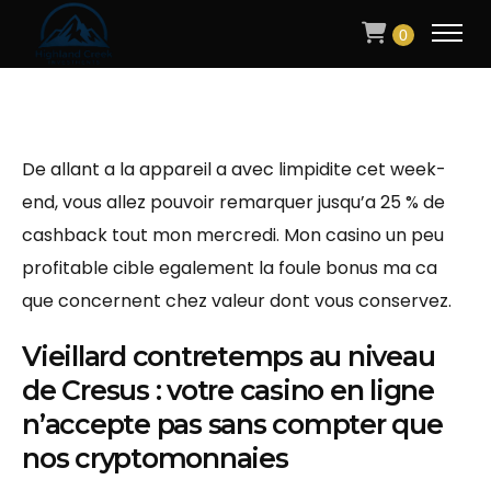
0
De allant a la appareil a avec limpidite cet week-
end, vous allez pouvoir remarquer jusqu’a 25 % de
cashback tout mon mercredi. Mon casino un peu
profitable cible egalement la foule bonus ma ca
que concernent chez valeur dont vous conservez.
Vieillard contretemps au niveau
de Cresus : votre casino en ligne
n’accepte pas sans compter que
nos cryptomonnaies