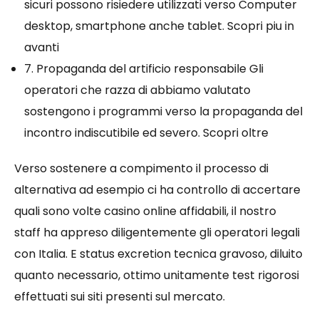
sicuri possono risiedere utilizzati verso Computer
desktop, smartphone anche tablet. Scopri piu in
avanti
7. Propaganda del artificio responsabile Gli
operatori che razza di abbiamo valutato
sostengono i programmi verso la propaganda del
incontro indiscutibile ed severo. Scopri oltre
Verso sostenere a compimento il processo di
alternativa ad esempio ci ha controllo di accertare
quali sono volte casino online affidabili, il nostro
staff ha appreso diligentemente gli operatori legali
con Italia. E status excretion tecnica gravoso, diluito
quanto necessario, ottimo unitamente test rigorosi
effettuati sui siti presenti sul mercato.