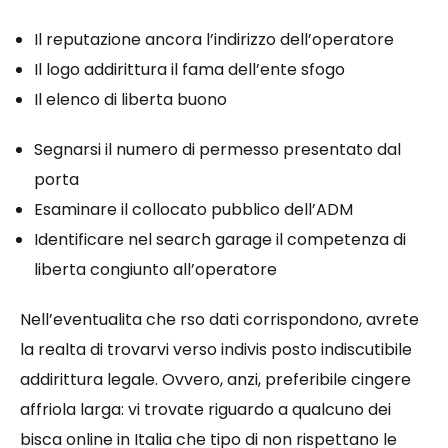
Il reputazione ancora l’indirizzo dell’operatore
Il logo addirittura il fama dell’ente sfogo
Il elenco di liberta buono
Segnarsi il numero di permesso presentato dal
porta
Esaminare il collocato pubblico dell’ADM
Identificare nel search garage il competenza di
liberta congiunto all’operatore
Nell’eventualita che rso dati corrispondono, avrete
la realta di trovarvi verso indivis posto indiscutibile
addirittura legale. Ovvero, anzi, preferibile cingere
affriola larga: vi trovate riguardo a qualcuno dei
bisca online in Italia che tipo di non rispettano le